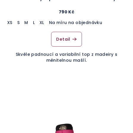
790 Kč
XS
S
M
L
XL
Na míru na objednávku
Detail
Skvěle padnoucí a variabilní top z madeiry s
měnitelnou mašlí.