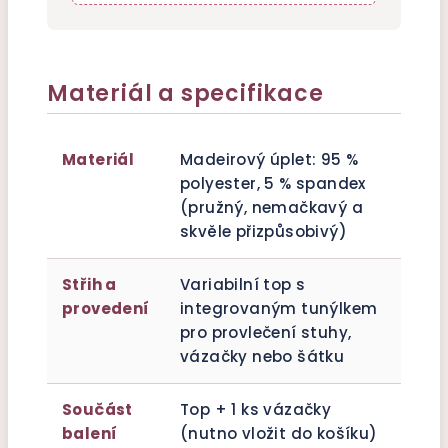
Materiál a specifikace
Materiál
Madeirový úplet: 95 %
polyester, 5 % spandex
(pružný, nemačkavý a
skvěle přizpůsobivý)
Střih a
Variabilní top s
provedení
integrovaným tunýlkem
pro provlečení stuhy,
vázačky nebo šátku
Součást
Top + 1 ks vázačky
balení
(nutno vložit do košíku)