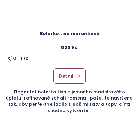
Bolerko Lisa meruňkové
500 Kč
S/M
L/XL
Detail
Elegantní bolerko Lisa z jemného madeirového
úpletu rafinovaně zahalí ramena i paže. Je navrženo
tak, aby perfektně ladilo s našimi šaty a topy, čímž
snadno vytvoříte...