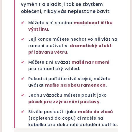
vyměnit a sladit ji tak se zbytkem
oblečení, nikdy vás nepřestane bavit:
✔
Můžete s ní snadno
modelovat šířku
výstřihu
.
✔
Její konce můžete nechat volně vlát na
rameni a užívat si
dramatický efekt
při závanu větru
.
✔
Můžete z ní uvázat
mašli na rameni
pro romantický vzhled.
✔
Pokud si pořídíte dvě stejné, můžete
uvázat
mašle na obou ramenech
.
✔
Jednu vázačku můžete použít jako
pásek pro zvýraznění postavy
.
✔
Skvěle poslouží i jako
mašle do vlasů
(zapletená do copu) či mašle na
kabelku pro dokonalé doladění outfitu.