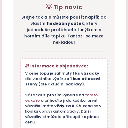
💡 Tip navíc
Stejně tak ale můžete použít například
vlastní
hedvábný šátek
, který
jednoduše protáhnete tunýlkem v
horním díle topíku. Fantazii se meze
nekladou!
🎁 Informace k objednávce:
V ceně topu je zahrnutý
1 ks vázačky
dle vlastního výběru a
1 kus atlasové
stuhy
(dle aktuální nabídky).
Vázačku si prosím vyberte na
tomto
odkaze
a přihoďte ji do košíku, první
vázačku máte
vždy za 0 Kč
, cena se v
košíku upraví automaticky. Další
vázačky si můžete přikoupit za plnou
cenu.