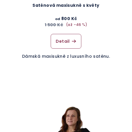
Saténová maxisukně s květy
800 Kč
od
1 500 Kč
(až –46 %)
Detail
Dámská maxisukně z luxusního saténu.