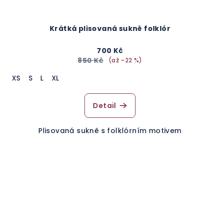
Krátká plisovaná sukně folklór
700 Kč
850 Kč
(až –22 %)
XS
S
L
XL
Detail
Plisovaná sukně s folklórním motivem