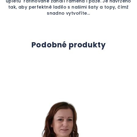
úpletu rafinovaně zahalí ramena i paže. Je navrženo
tak, aby perfektně ladilo s našimi šaty a topy, čímž
snadno vytvoříte...
Podobné produkty