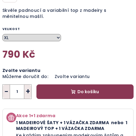
Skvěle padnoucí a variabilní top z madeiry s
měnitelnou mašlí.
VELIKOST
790 Kč
Měrná
Zvolte variantu
cena:
Můžeme doručit do:
Zvolte variantu
−
+
Do košíku
Akce 1+1 zdarma
1 MADEIROVÉ ŠATY + 1 VÁZAČKA ZDARMA nebo
1
MADEIROVÝ TOP + 1 VÁZAČKA ZDARMA
Ke každým zakoupeným madeirovým šatům a