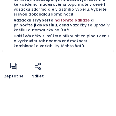
ke každému madeirovému topu máte v ceně 1
vázačku zdarma dle vlastního výběru.
Vyberte
si svou dokonalou kombinaci!
Vázačku si vyberte
na tomto odkaze
a
přihoďte ji do košíku
, cena vázačky se upraví v
košíku automaticky na 0 Kč.
Další vázačky si můžete přikoupit za plnou cenu
a vyzkoušet tak neomezené možnosti
kombinací a variability těchto šatů.
Zeptat se
Sdílet