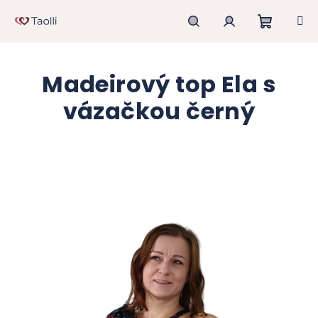
Přejít
na
obsah
Nákupn
Hledat
Přihlášení
Madeirový top Ela s
košík
vázačkou černý