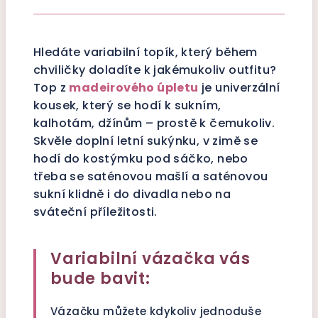
Hledáte variabilní topík, který během
chviličky doladíte k jakémukoliv outfitu?
Top z
madeirového úpletu
je univerzální
kousek, který se hodí k sukním,
kalhotám, džínům – prostě k čemukoliv.
Skvěle doplní letní sukýnku, v zimě se
hodí do kostýmku pod sáčko, nebo
třeba se saténovou mašlí a saténovou
sukní klidně i do divadla nebo na
sváteční příležitosti.
Variabilní vázačka vás
bude bavit:
Vázačku můžete kdykoliv jednoduše