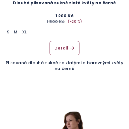
Dlouhá plisovaná sukně zlaté květy na černé
1 200 Kč
1 500 Kč
(–20 %)
S
M
XL
Detail
Plisovaná dlouhá sukně se zlatými a barevnými květy
na černé