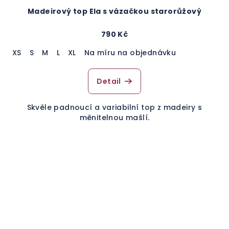
Madeirový top Ela s vázačkou starorůžový
790 Kč
XS
S
M
L
XL
Na míru na objednávku
Detail
Skvěle padnoucí a variabilní top z madeiry s
měnitelnou mašlí.