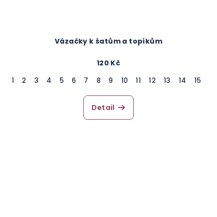
Vázačky k šatům a topíkům
120 Kč
1
2
3
4
5
6
7
8
9
10
11
12
13
14
15
16
Detail