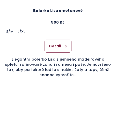
Bolerko Lisa smetanové
500 Kč
S/M
L/XL
Detail
Elegantní bolerko Lisa z jemného madeirového
úpletu rafinovaně zahalí ramena i paže. Je navrženo
tak, aby perfektně ladilo s našimi šaty a topy, čímž
snadno vytvoříte...