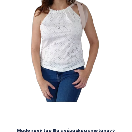
Madeirový top Ela s vázačkou smetanový