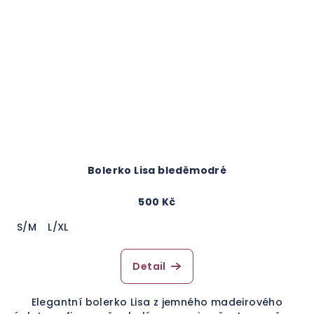
Bolerko Lisa bleděmodré
500 Kč
S/M
L/XL
Detail
Elegantní bolerko Lisa z jemného madeirového