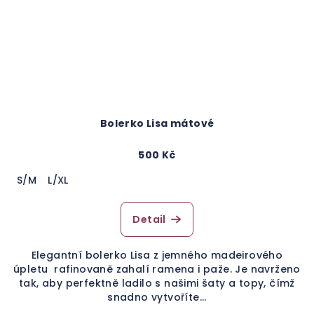
Bolerko Lisa mátové
500 Kč
S/M
L/XL
Detail
Elegantní bolerko Lisa z jemného madeirového
úpletu rafinovaně zahalí ramena i paže. Je navrženo
tak, aby perfektně ladilo s našimi šaty a topy, čímž
snadno vytvoříte...