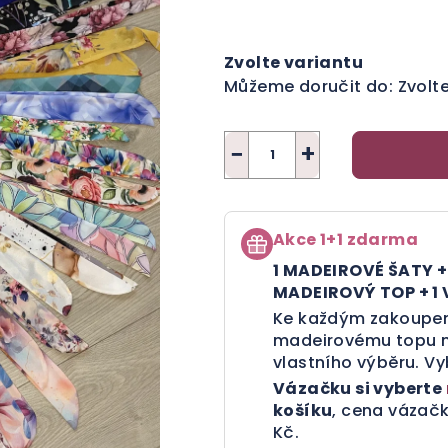
Měrná
cena:
Zvolte variantu
Můžeme doručit do:
Zvolt
−
+
Akce 1+1 zdarma
1 MADEIROVÉ ŠATY 
MADEIROVÝ TOP + 
Ke každým zakoupe
madeirovému topu m
vlastního výběru.
Vy
Vázačku si vyberte
košíku
, cena vázačk
Kč.