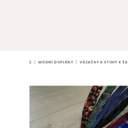
Přejít
na
obsah
/
MÓDNÍ DOPLŇKY
/
VÁZAČKY A STUHY K Š
DOMŮ