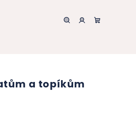
Hledat
Přihlášení
Nákupní
košík
atům a topíkům