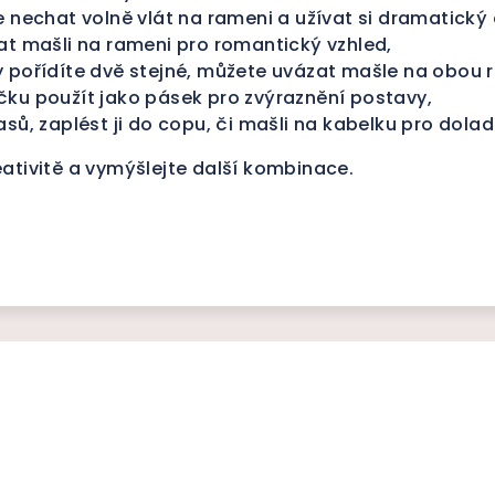
 nechat volně vlát na rameni a užívat si dramatický 
at mašli na rameni pro romantický vzhled,
 pořídíte dvě stejné, můžete uvázat mašle na obou
ku použít jako pásek pro zvýraznění postavy,
sů, zaplést ji do copu, či mašli na kabelku pro dolad
ativitě a vymýšlejte další kombinace.