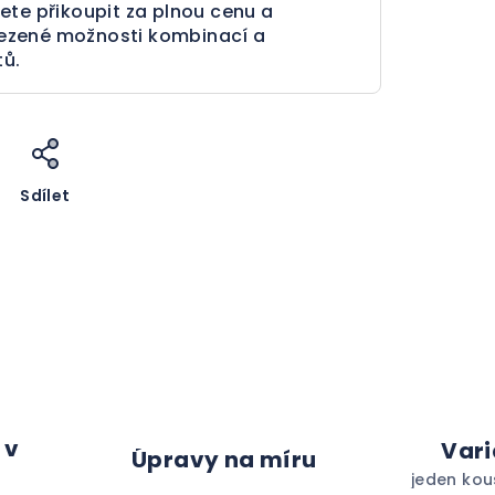
ete přikoupit za plnou cenu a
ezené možnosti kombinací a
tů.
Sdílet
 v
Vari
Úpravy na míru
jeden kou