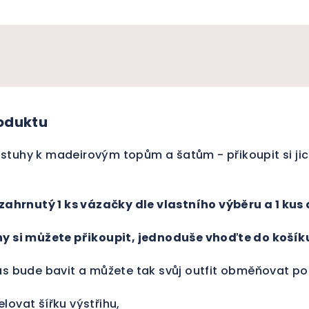
roduktu
stuhy k madeirovým topům a šatům - přikoupit si ji
 zahrnutý 1 ks vázačky dle vlastního výběru a 1 kus
hy si můžete přikoupit, jednoduše vhoďte do košík
ás bude bavit a můžete tak svůj outfit obměňovat po
lovat šířku výstřihu,