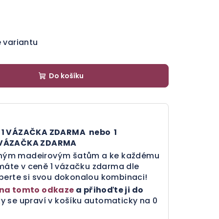
e variantu
Do košíku
+ 1 VÁZAČKA ZDARMA nebo
1
1 VÁZAČKA ZDARMA
ným madeirovým šatům a ke každému
áte v ceně 1 vázačku zdarma dle
berte si svou dokonalou kombinaci!
na tomto odkaze
a přihoďte ji do
y se upraví v košíku automaticky na 0