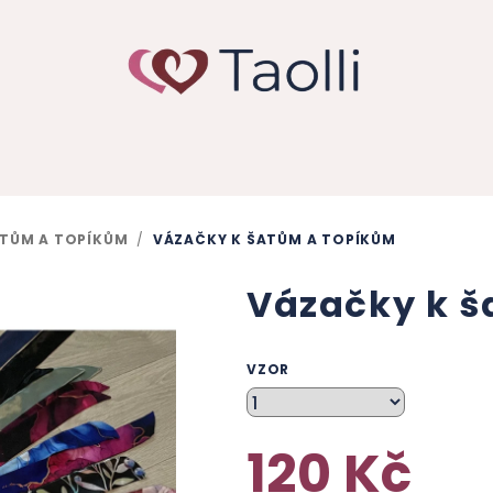
ATŮM A TOPÍKŮM
/
VÁZAČKY K ŠATŮM A TOPÍKŮM
Vázačky k š
VZOR
120 Kč