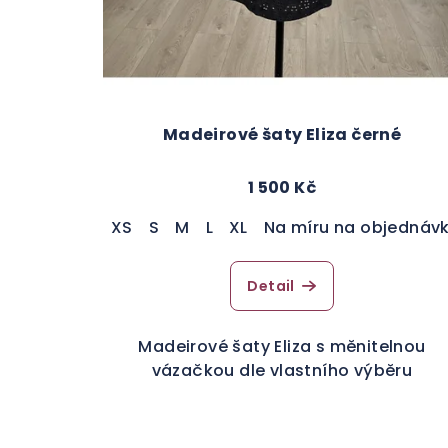
Madeirové šaty Eliza černé
1 500 Kč
XS
S
M
L
XL
Na míru na objednáv
Detail
Madeirové šaty Eliza s měnitelnou
vázačkou dle vlastního výběru