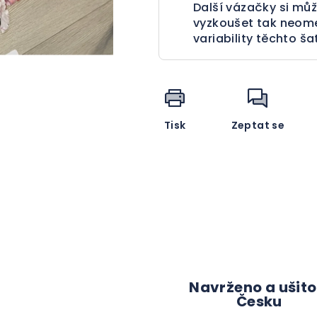
Další vázačky si můž
vyzkoušet tak neom
variability těchto ša
Tisk
Zeptat se
Navrženo a ušito
Česku