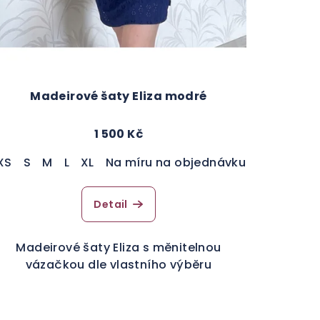
Madeirové šaty Eliza modré
1 500 Kč
XS
S
M
L
XL
Na míru na objednávku
Detail
Madeirové šaty Eliza s měnitelnou
vázačkou dle vlastního výběru