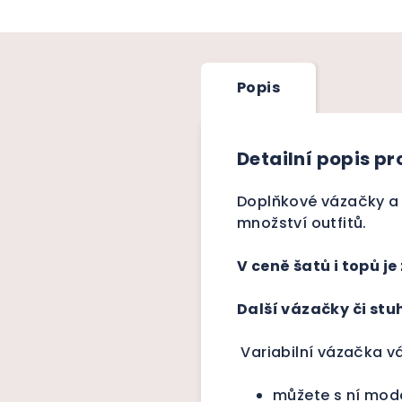
Popis
Detailní popis p
Doplňkové vázačky a 
množství outfitů.
V ceně šatů i topů je
Další vázačky či stu
Variabilní vázačka v
můžete s ní mode