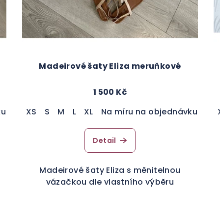
Madeirové šaty Eliza meruňkové
1 500 Kč
ku
XS
S
M
L
XL
Na míru na objednávku
Detail
Madeirové šaty Eliza s měnitelnou
vázačkou dle vlastního výběru