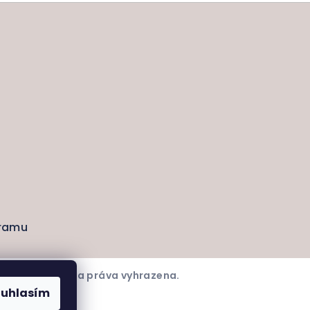
gramu
6
Taolli
. Všechna práva vyhrazena.
ouhlasím