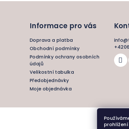
Z
á
Informace pro vás
Kon
p
a
Doprava a platba
info
@
t
+4206
Obchodní podmínky
Podmínky ochrany osobních
í
údajů
Velikostní tabulka
Předobjednávky
Moje objednávka
Používáme
prohlížen