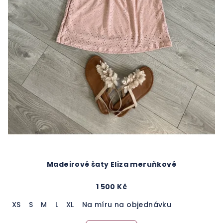
Madeirové šaty Eliza meruňkové
1 500 Kč
XS
S
M
L
XL
Na míru na objednávku