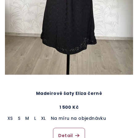
Madeirové šaty Eliza černé
1 500 Kč
XS
S
M
L
XL
Na míru na objednávku
Detail