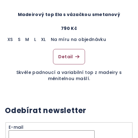
Madeirový top Ela s vázačkou smetanový
790 Kč
XS
S
M
L
XL
Na míru na objednávku
Detail
Skvěle padnoucí a variabilní top z madeiry s
měnitelnou mašlí.
Odebírat newsletter
E-mail