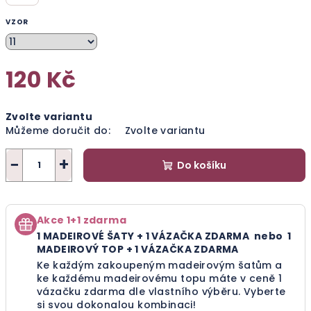
VZOR
120 Kč
Měrná
Zvolte variantu
cena:
Můžeme doručit do:
Zvolte variantu
−
+
Do košíku
Akce 1+1 zdarma
1 MADEIROVÉ ŠATY + 1 VÁZAČKA ZDARMA nebo
1
MADEIROVÝ TOP + 1 VÁZAČKA ZDARMA
Ke každým zakoupeným madeirovým šatům a
ke každému madeirovému topu máte v ceně 1
vázačku zdarma dle vlastního výběru.
Vyberte
si svou dokonalou kombinaci!