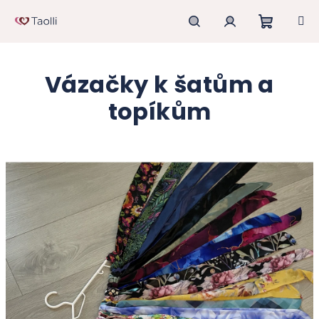
Přejít
na
obsah
Nákupn
Hledat
Přihlášení
Vázačky k šatům a
košík
topíkům