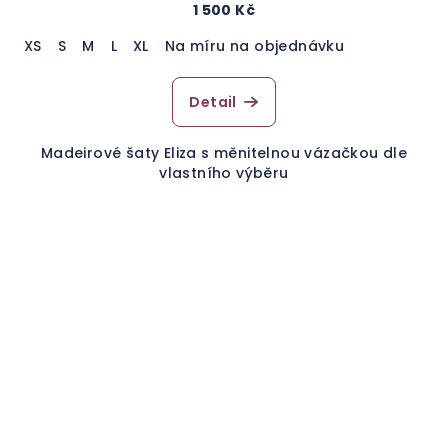
1 500 Kč
XS
S
M
L
XL
Na míru na objednávku
Detail
Madeirové šaty Eliza s měnitelnou vázačkou dle
vlastního výběru