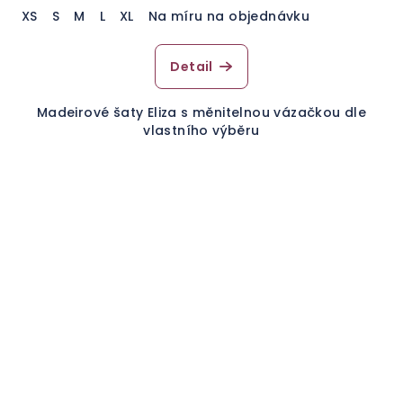
XS
S
M
L
XL
Na míru na objednávku
Detail
Madeirové šaty Eliza s měnitelnou vázačkou dle
vlastního výběru