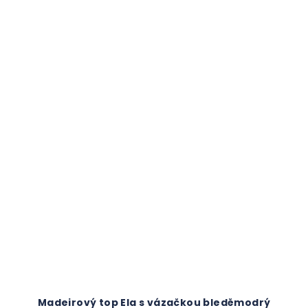
Madeirový top Ela s vázačkou bleděmodrý