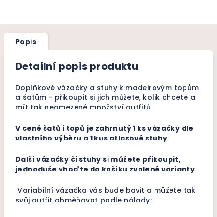
Popis
Detailní popis produktu
Doplňkové vázačky a stuhy k madeirovým topům
a šatům - přikoupit si jich můžete, kolik chcete a
mít tak neomezené množství outfitů.
V ceně šatů i topů je zahrnutý 1 ks vázačky dle
vlastního výběru a 1 kus atlasové stuhy.
Další vázačky či stuhy si můžete přikoupit,
jednoduše vhoďte do košíku zvolené varianty.
Variabilní vázačka vás bude bavit a můžete tak
svůj outfit obměňovat podle nálady: