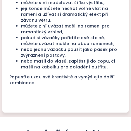
můžete s ní modelovat šířku výstřihu,
její konce můžete nechat volně vlát na
rameni a užívat si dramatický efekt při
závanu větru,
můžete z ní uvázat mašli na rameni pro
romantický vzhled,
pokud si vázačky pořídíte dvě stejné,
můžete uvázat mašle na obou ramenech,
nebo jednu vázačku použít jako pásek pro
zvýraznění postavy,
nebo mašli do vlasů, zaplést ji do copu, či
mašli na kabelku pro doladění outfitu.
Popusťte uzdu své kreativitě a vymýšlejte další
kombinace.