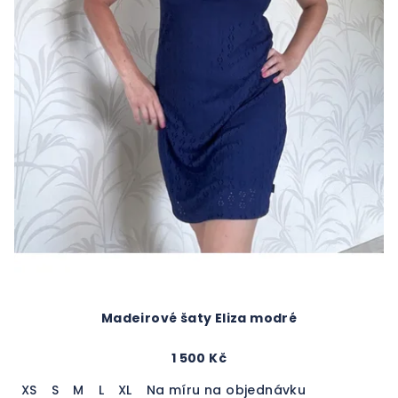
Madeirové šaty Eliza modré
1 500 Kč
XS
S
M
L
XL
Na míru na objednávku