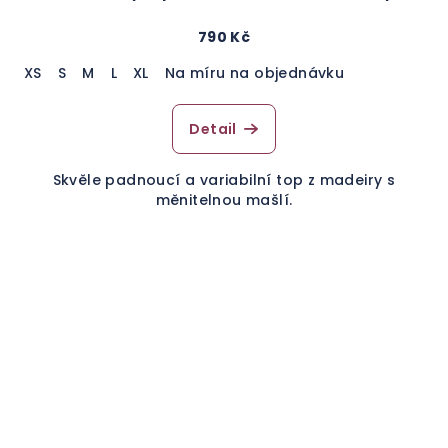
790 Kč
XS
S
M
L
XL
Na míru na objednávku
Detail
Skvěle padnoucí a variabilní top z madeiry s
měnitelnou mašlí.