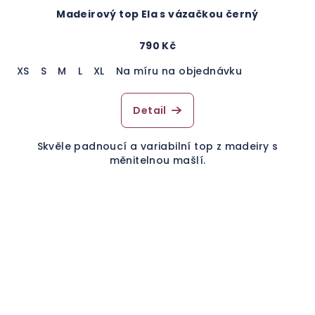
Madeirový top Ela s vázačkou černý
790 Kč
XS
S
M
L
XL
Na míru na objednávku
Detail
Skvěle padnoucí a variabilní top z madeiry s
měnitelnou mašlí.