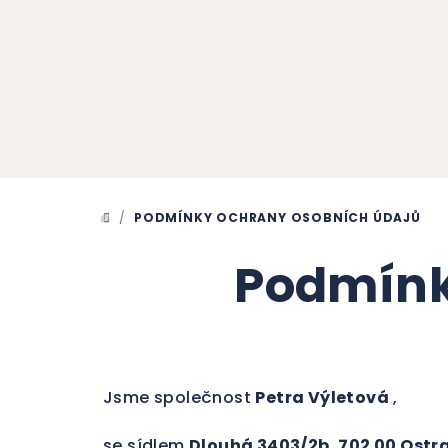
Přejít
na
obsah
/
PODMÍNKY OCHRANY OSOBNÍCH ÚDAJŮ
DOMŮ
Podmínk
Jsme společnost
Petra Výletová
,
se sídlem
Dlouhá 3403/2b, 702 00 Ost