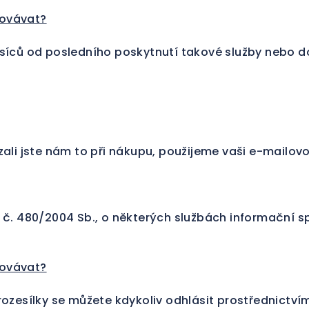
covávat?
síců od posledního poskytnutí takové služby nebo d
ali jste nám to při nákupu, použijeme vaši e-mailovo
 č. 480/2004 Sb., o některých službách informační s
covávat?
ozesílky se můžete kdykoliv odhlásit prostřednictví