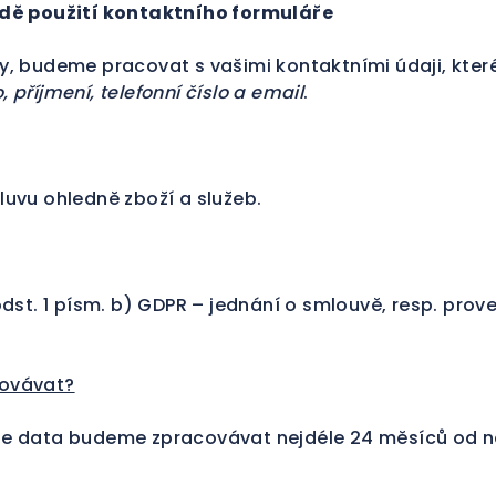
dě použití kontaktního formuláře
, budeme pracovat s vašimi kontaktními údaji, které
 příjmení, telefonní číslo a email
.
uvu ohledně zboží a služeb.
odst. 1 písm. b) GDPR – jednání o smlouvě, resp. pro
covávat?
še data budeme zpracovávat nejdéle 24 měsíců od n