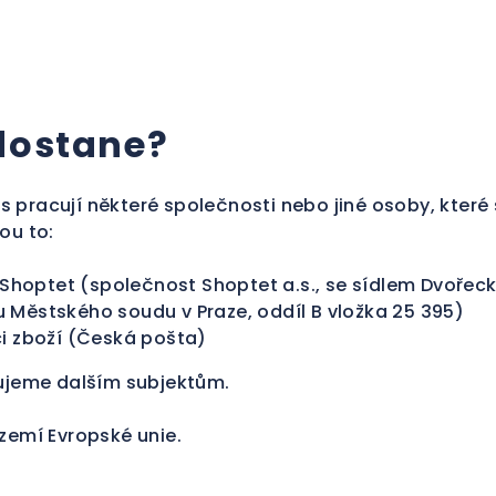
 dostane?
s pracují některé společnosti nebo jiné osoby, kter
ou to:
hoptet (společnost Shoptet a.s., se sídlem Dvořeckéh
u Městského soudu v Praze, oddíl B vložka 25 395)
ci zboží (Česká pošta)
ujeme dalším subjektům.
emí Evropské unie.