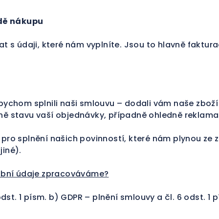
adě nákupu
s údaji, které nám vyplníte. Jsou to hlavně faktura
ychom splnili naši smlouvu – dodali vám naše zboží 
ě stavu vaší objednávky, případně ohledně reklama
ro splnění našich povinností, které nám plynou ze 
jiné).
obní údaje zpracováváme?
st. 1 písm. b) GDPR – plnění smlouvy a čl. 6 odst. 1 