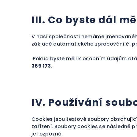
III. Co byste dál m
V naší společnosti nemáme jmenovaného
základě automatického zpracování či pr
Pokud byste měli k osobním údajům otá
369 173.
IV. Používání soub
Cookies jsou textové soubory obsahující
zařízení. Soubory cookies se následně p
je rozpozná.