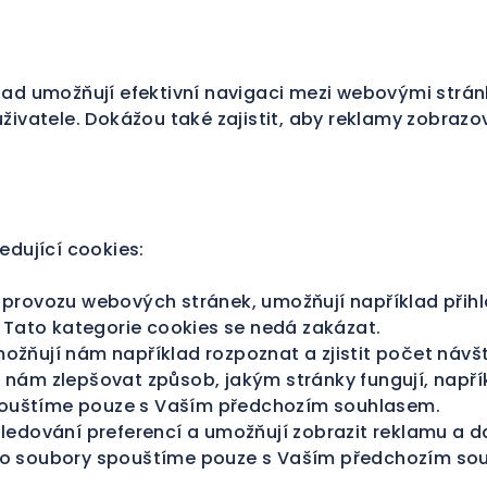
klad umožňují efektivní navigaci mezi webovými strá
uživatele. Dokážou také zajistit, aby reklamy zobraz
dující cookies:
 k provozu webových stránek, umožňují například přih
. Tato kategorie cookies se nedá zakázat.
možňují nám například rozpoznat a zjistit počet návšt
 nám zlepšovat způsob, jakým stránky fungují, napří
 spouštíme pouze s Vaším předchozím souhlasem.
sledování preferencí a umožňují zobrazit reklamu a d
yto soubory spouštíme pouze s Vaším předchozím so