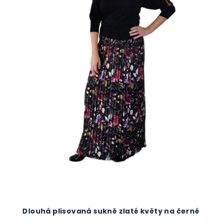
u
k
t
ů
Dlouhá plisovaná sukně zlaté květy na černé