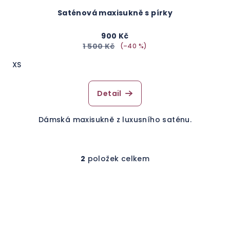
Saténová maxisukně s pírky
900 Kč
1 500 Kč
(–40 %)
XS
Detail
Dámská maxisukně z luxusního saténu.
2
položek celkem
O
v
l
á
d
a