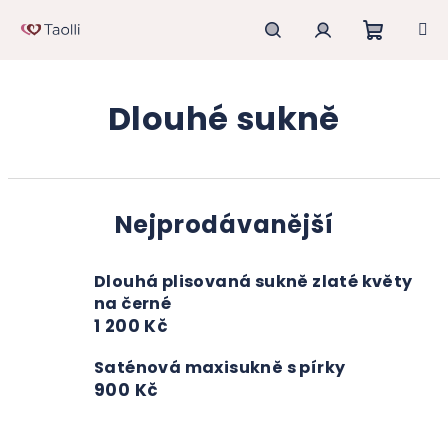
Přejít
na
obsah
Nákupn
Hledat
Přihlášení
Dlouhé sukně
košík
Nejprodávanější
Dlouhá plisovaná sukně zlaté květy
na černé
1 200 Kč
Saténová maxisukně s pírky
900 Kč