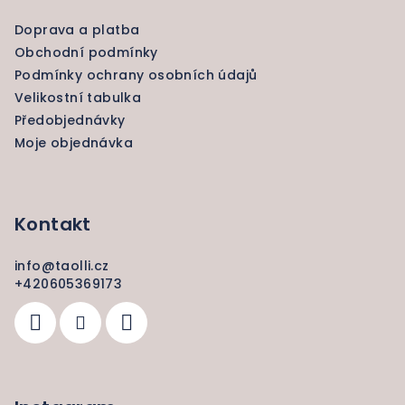
a
Doprava a platba
t
Obchodní podmínky
í
Podmínky ochrany osobních údajů
Velikostní tabulka
Předobjednávky
Moje objednávka
Kontakt
info
@
taolli.cz
+420605369173