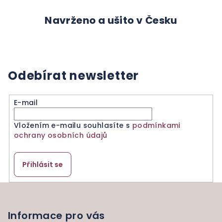
c
í
Navrženo a ušito v Česku
p
r
v
k
y
Odebírat newsletter
v
ý
E-mail
p
i
Vložením e-mailu souhlasíte s
podmínkami
s
ochrany osobních údajů
u
Přihlásit se
Z
á
p
Informace pro vás