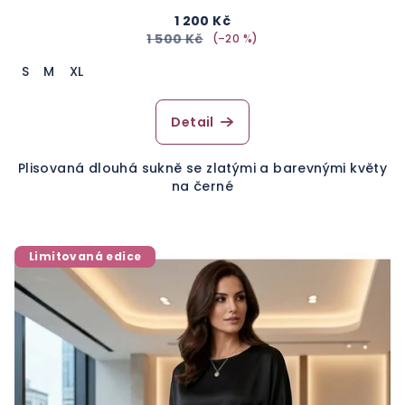
1 200 Kč
1 500 Kč
(–20 %)
S
M
XL
Detail
Plisovaná dlouhá sukně se zlatými a barevnými květy
na černé
Limitovaná edice