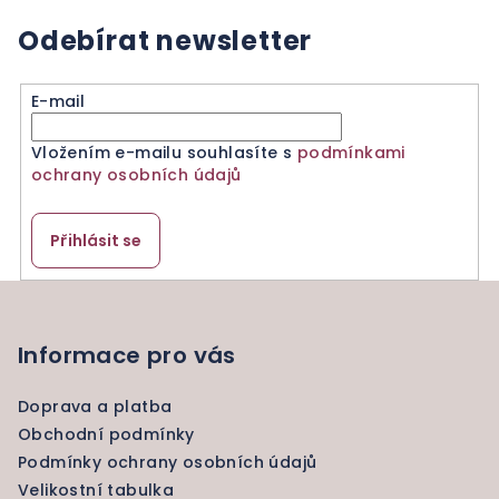
ý
p
Odebírat newsletter
i
s
u
E-mail
Vložením e-mailu souhlasíte s
podmínkami
ochrany osobních údajů
Přihlásit se
Z
á
p
Informace pro vás
a
Doprava a platba
t
Obchodní podmínky
í
Podmínky ochrany osobních údajů
Velikostní tabulka