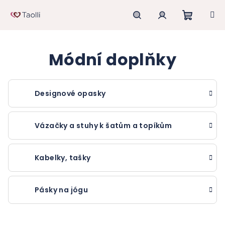
Přejít
na
obsah
Nákupn
Hledat
Přihlášení
Módní doplňky
košík
Designové opasky
Vázačky a stuhy k šatům a topíkům
Kabelky, tašky
Pásky na jógu