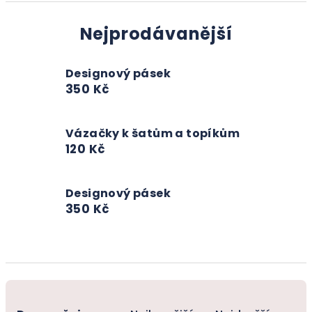
Nejprodávanější
Designový pásek
350 Kč
Vázačky k šatům a topíkům
120 Kč
Designový pásek
350 Kč
Ř