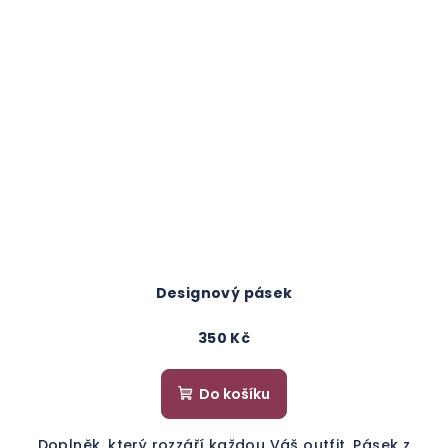
Designový pásek
350 Kč
Do košíku
Doplněk, který rozzáří každou Váš outfit. Pásek z