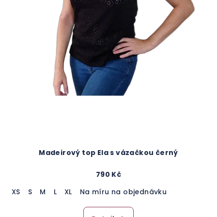
Madeirový top Ela s vázačkou černý
790 Kč
XS
S
M
L
XL
Na míru na objednávku