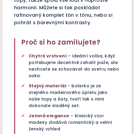
topy, takže spolu vše ladí v naprosté
harmonii. Můžete si tak poskládat
rafinovaný komplet tón v tónu, nebo si
pohrát s barevnými kontrasty.
Proč si ho zamilujete?
✔
Chytré vrstvení
– ideální volba, když
potřebujete decentně zahalit paže, ale
nechcete se schovávat do svetru nebo
saka.
✔
Stejný materiál
– bolerko je ze
stejného madeirového úpletu jako
naše topy a šaty, tvoří tak s nimi
dokonale sladěný set.
✔
Jemná elegance
– klasický vzor
madeiry dodává romantický a velmi
ženský vzhled.