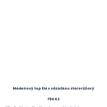
Madeirový top Ela s vázačkou starorůžový
790 Kč