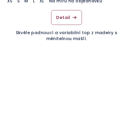
XS
S
M
L
XL
Na míru na objednávku
Detail
Skvěle padnoucí a variabilní top z madeiry s
měnitelnou mašlí.