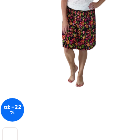
až –22
%