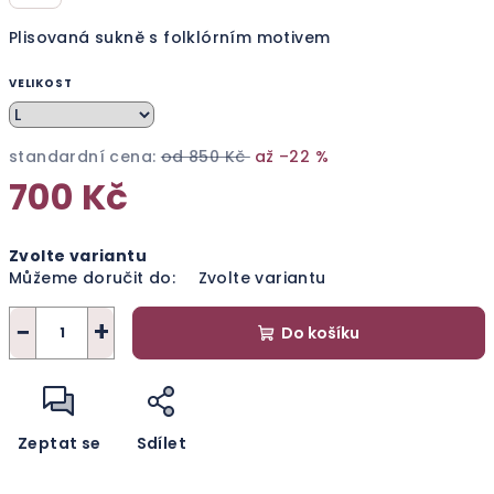
Plisovaná sukně s folklórním motivem
VELIKOST
standardní cena:
od 850 Kč
až –22 %
700 Kč
Měrná
Zvolte variantu
cena:
Můžeme doručit do:
Zvolte variantu
−
+
Do košíku
Zeptat se
Sdílet