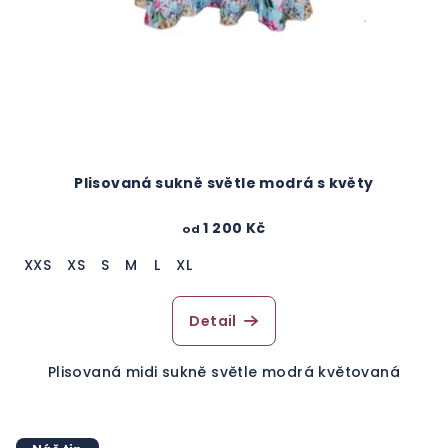
Plisovaná sukně světle modrá s květy
1 200 Kč
od
XXS
XS
S
M
L
XL
Detail
Plisovaná midi sukně světle modrá květovaná