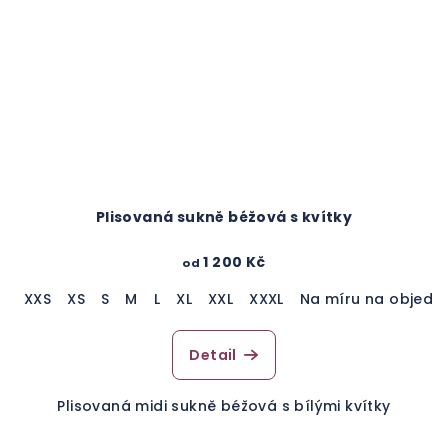
Plisovaná sukně béžová s kvítky
1 200 Kč
od
XXS
XS
S
M
L
XL
XXL
XXXL
Na míru na objedn
Detail
Plisovaná midi sukně béžová s bílými kvítky