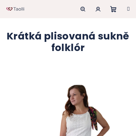
Přejít
na
obsah
Nákupn
Hledat
Přihlášení
Krátká plisovaná sukně
košík
folklór