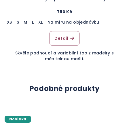
790 Kč
XS
S
M
L
XL
Na míru na objednávku
Detail
Skvěle padnoucí a variabilní top z madeiry s
měnitelnou mašlí.
Podobné produkty
Novinka