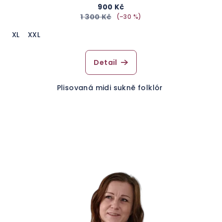
900 Kč
1 300 Kč
(–30 %)
XL
XXL
Detail
Plisovaná midi sukně folklór