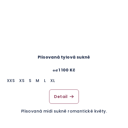
Plisovaná tylová sukně
1 100 Kč
od
XXS
XS
S
M
L
XL
Detail
Plisovaná midi sukně romantické květy.