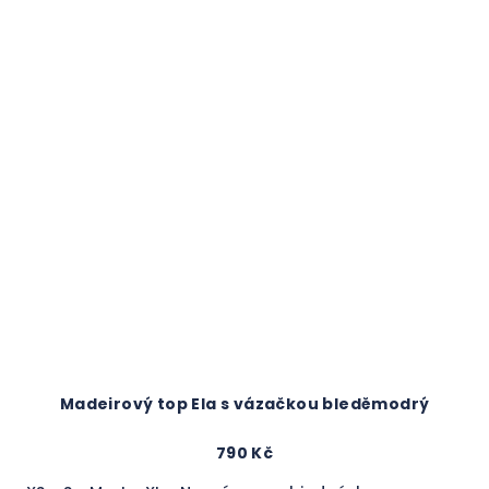
Madeirový top Ela s vázačkou bleděmodrý
790 Kč