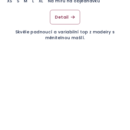
XS
S
M
L
XL
Na míru na objednávku
Detail
Skvěle padnoucí a variabilní top z madeiry s
měnitelnou mašlí.