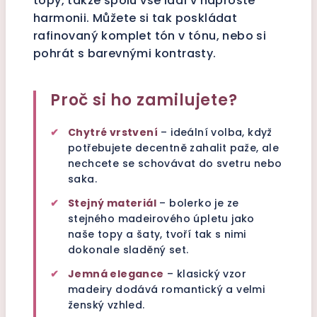
topy, takže spolu vše ladí v naprosté
harmonii. Můžete si tak poskládat
rafinovaný komplet tón v tónu, nebo si
pohrát s barevnými kontrasty.
Proč si ho zamilujete?
✔
Chytré vrstvení
– ideální volba, když
potřebujete decentně zahalit paže, ale
nechcete se schovávat do svetru nebo
saka.
✔
Stejný materiál
– bolerko je ze
stejného madeirového úpletu jako
naše topy a šaty, tvoří tak s nimi
dokonale sladěný set.
✔
Jemná elegance
– klasický vzor
madeiry dodává romantický a velmi
ženský vzhled.