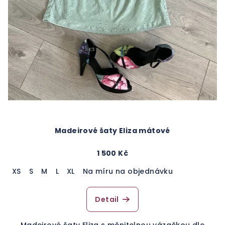
Madeirové šaty Eliza mátové
1 500 Kč
XS
S
M
L
XL
Na míru na objednávku
Detail
Madeirové šaty Eliza s měnitelnou vázačkou dle