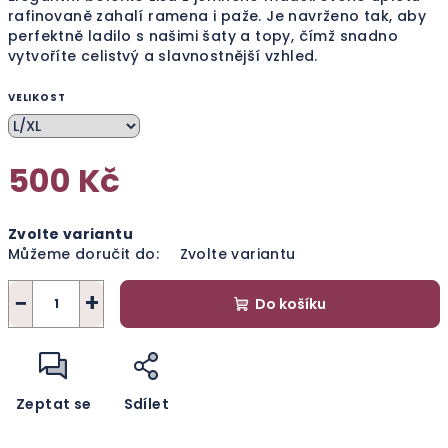
rafinovaně zahalí ramena i paže. Je navrženo tak, aby
perfektně ladilo s našimi šaty a topy, čímž snadno
vytvoříte celistvý a slavnostnější vzhled.
VELIKOST
500 Kč
Měrná
Zvolte variantu
cena:
Můžeme doručit do:
Zvolte variantu
−
+
Do košíku
Zeptat se
Sdílet