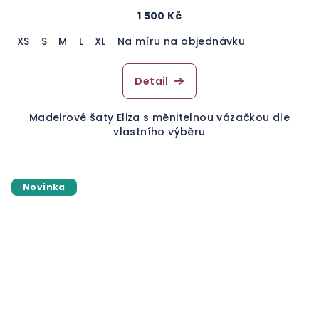
1 500 Kč
XS
S
M
L
XL
Na míru na objednávku
Detail
Madeirové šaty Eliza s měnitelnou vázačkou dle
vlastního výběru
Novinka