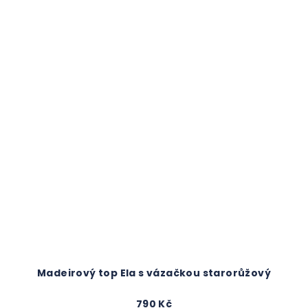
Madeirový top Ela s vázačkou starorůžový
790 Kč