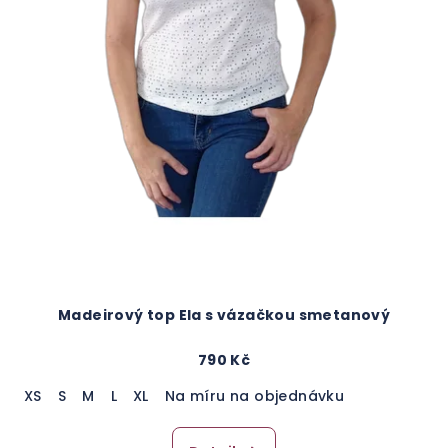
Madeirový top Ela s vázačkou smetanový
790 Kč
XS
S
M
L
XL
Na míru na objednávku