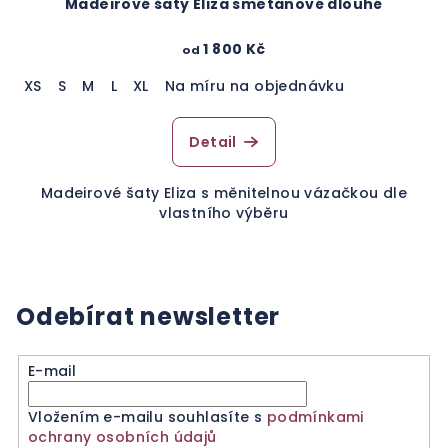
Madeirové šaty Eliza smetanové dlouhé
1 800 Kč
od
XS
S
M
L
XL
Na míru na objednávku
Detail
Madeirové šaty Eliza s měnitelnou vázačkou dle
vlastního výběru
Odebírat newsletter
E-mail
Vložením e-mailu souhlasíte s
podmínkami
ochrany osobních údajů