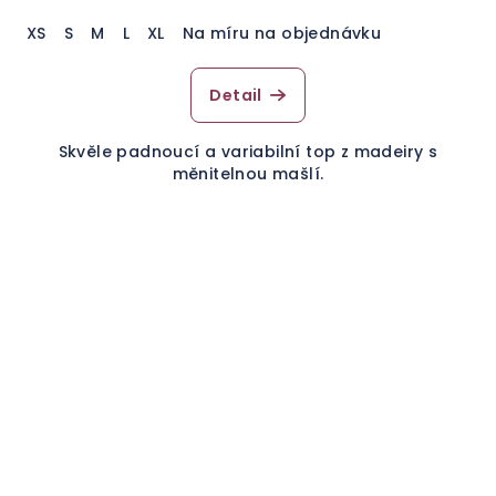
XS
S
M
L
XL
Na míru na objednávku
Detail
Skvěle padnoucí a variabilní top z madeiry s
měnitelnou mašlí.