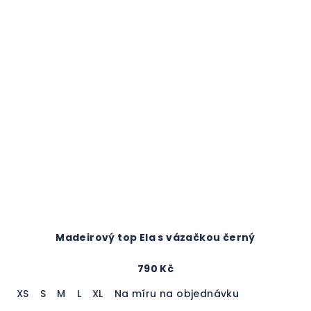
Madeirový top Ela s vázačkou černý
790 Kč
XS
S
M
L
XL
Na míru na objednávku