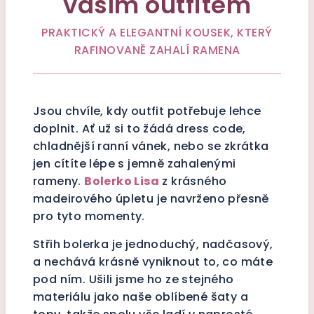
vaším outfitem
PRAKTICKÝ A ELEGANTNÍ KOUSEK, KTERÝ
RAFINOVANĚ ZAHALÍ RAMENA
Jsou chvíle, kdy outfit potřebuje lehce
doplnit. Ať už si to žádá dress code,
chladnější ranní vánek, nebo se zkrátka
jen cítíte lépe s jemně zahalenými
rameny.
Bolerko Lisa
z krásného
madeirového úpletu je navrženo přesně
pro tyto momenty.
Střih bolerka je jednoduchý, nadčasový,
a nechává krásně vyniknout to, co máte
pod ním. Ušili jsme ho ze stejného
materiálu jako naše oblíbené šaty a