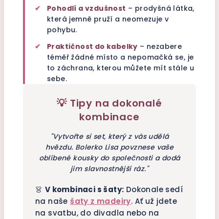
✔
Pohodlí a vzdušnost
– prodyšná látka,
která jemně pruží a neomezuje v
pohybu.
✔
Praktičnost do kabelky
– nezabere
téměř žádné místo a nepomačká se, je
to záchrana, kterou můžete mít stále u
sebe.
💡 Tipy na dokonalé
kombinace
"Vytvořte si set, který z vás udělá
hvězdu. Bolerko Lisa povznese vaše
oblíbené kousky do společnosti a dodá
jim slavnostnější ráz."
👗
V kombinaci s šaty:
Dokonale sedí
na naše
šaty z madeiry
. Ať už jdete
na svatbu, do divadla nebo na