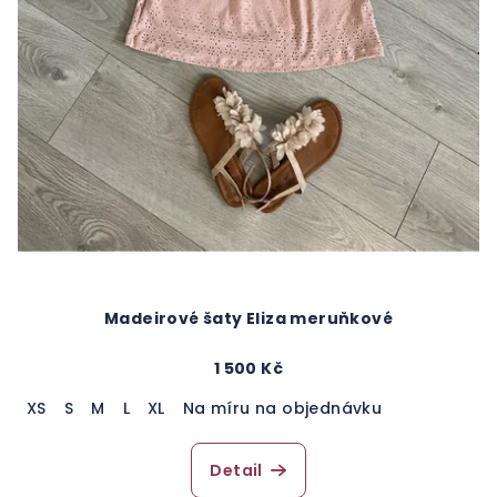
Madeirové šaty Eliza meruňkové
1 500 Kč
XS
S
M
L
XL
Na míru na objednávku
Detail