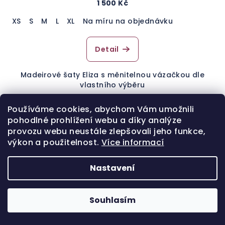
1 500 Kč
XS
S
M
L
XL
Na míru na objednávku
Detail
Madeirové šaty Eliza s měnitelnou vázačkou dle
vlastního výběru
Používáme cookies, abychom Vám umožnili
pohodlné prohlížení webu a díky analýze
provozu webu neustále zlepšovali jeho funkce,
Odebírat newsletter
výkon a použitelnost.
Více informací
E-mail
Nastavení
Vložením e-mailu souhlasíte s
podmínkami
ochrany osobních údajů
Souhlasím