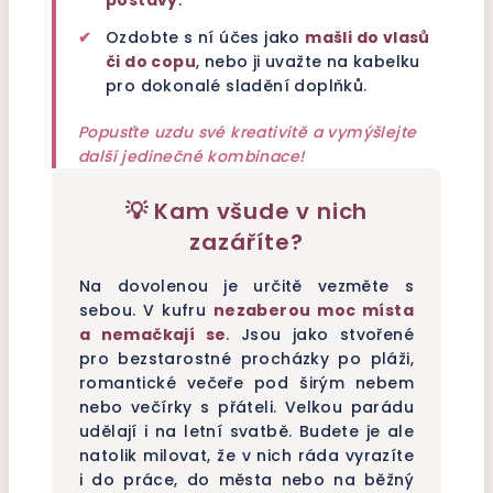
postavy
.
✔
Ozdobte s ní účes jako
mašli do vlasů
či do copu
, nebo ji uvažte na kabelku
pro dokonalé sladění doplňků.
Popusťte uzdu své kreativitě a vymýšlejte
další jedinečné kombinace!
💡 Kam všude v nich
zazáříte?
Na dovolenou je určitě vezměte s
sebou. V kufru
nezaberou moc místa
a nemačkají se
. Jsou jako stvořené
pro bezstarostné procházky po pláži,
romantické večeře pod širým nebem
nebo večírky s přáteli. Velkou parádu
udělají i na letní svatbě. Budete je ale
natolik milovat, že v nich ráda vyrazíte
i do práce, do města nebo na běžný