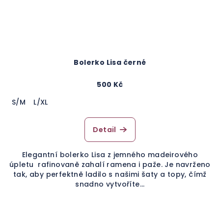
Bolerko Lisa černé
500 Kč
S/M
L/XL
Detail
Elegantní bolerko Lisa z jemného madeirového
úpletu rafinovaně zahalí ramena i paže. Je navrženo
tak, aby perfektně ladilo s našimi šaty a topy, čímž
snadno vytvoříte...