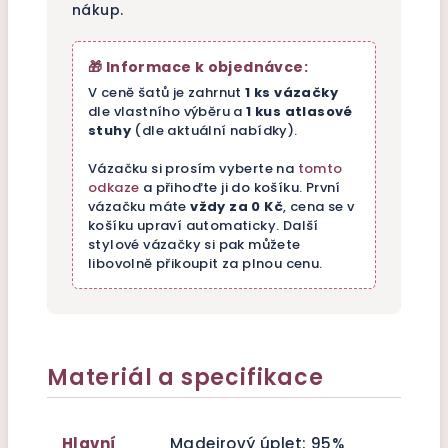
nákup.
🎁 Informace k objednávce:
V ceně šatů je zahrnut
1 ks vázačky
dle vlastního výběru a
1 kus atlasové
stuhy
(dle aktuální nabídky).
Vázačku si prosím vyberte na
tomto
odkaze
a přihoďte ji do košíku. První
vázačku máte
vždy za 0 Kč
, cena se v
košíku upraví automaticky. Další
stylové vázačky si pak můžete
libovolně přikoupit za plnou cenu.
Materiál a specifikace
Hlavní
Madeirový úplet: 95%