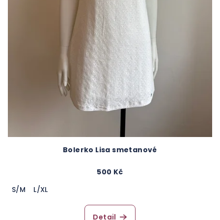
Bolerko Lisa smetanové
500 Kč
S/M
L/XL
Detail