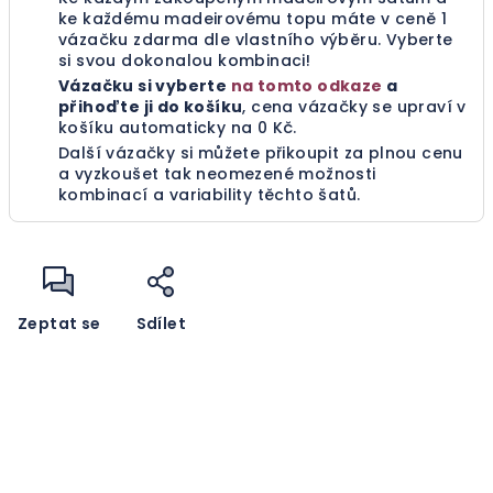
ke každému madeirovému topu máte v ceně 1
vázačku zdarma dle vlastního výběru.
Vyberte
si svou dokonalou kombinaci!
Vázačku si vyberte
na tomto odkaze
a
přihoďte ji do košíku
, cena vázačky se upraví v
košíku automaticky na 0 Kč.
Další vázačky si můžete přikoupit za plnou cenu
a vyzkoušet tak neomezené možnosti
kombinací a variability těchto šatů.
Zeptat se
Sdílet