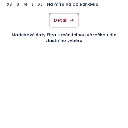
XS
S
M
L
XL
Na míru na objednávku
Detail
Madeirové šaty Eliza s měnitelnou vázačkou dle
vlastního výběru