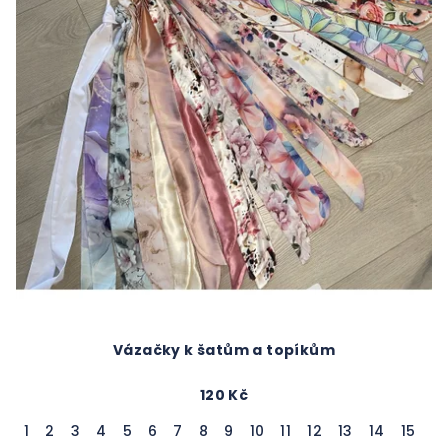
Vázačky k šatům a topíkům
120 Kč
1
2
3
4
5
6
7
8
9
10
11
12
13
14
15
16