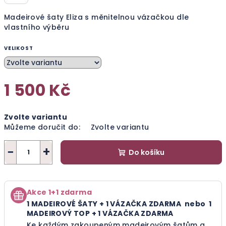
Madeirové šaty Eliza s měnitelnou vázačkou dle
vlastního výběru
VELIKOST
1 500 Kč
Měrná
Zvolte variantu
cena:
Můžeme doručit do:
Zvolte variantu
−
+
Do košíku
Akce 1+1 zdarma
1 MADEIROVÉ ŠATY + 1 VÁZAČKA ZDARMA nebo
1
MADEIROVÝ TOP + 1 VÁZAČKA ZDARMA
Ke každým zakoupeným madeirovým šatům a