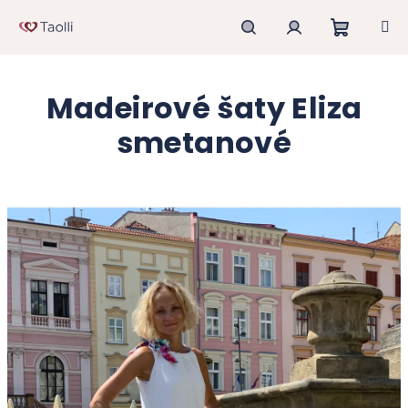
Přejít
na
obsah
Nákupn
Hledat
Přihlášení
Madeirové šaty Eliza
košík
smetanové