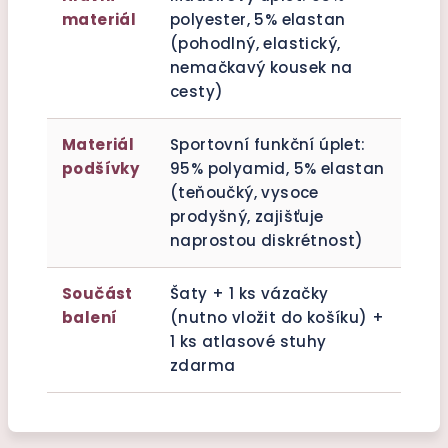
materiál
polyester, 5% elastan
(pohodlný, elastický,
nemačkavý kousek na
cesty)
Materiál
Sportovní funkční úplet:
podšívky
95% polyamid, 5% elastan
(teňoučký, vysoce
prodyšný, zajišťuje
naprostou diskrétnost)
Součást
Šaty + 1 ks vázačky
balení
(nutno vložit do košíku) +
1 ks atlasové stuhy
zdarma