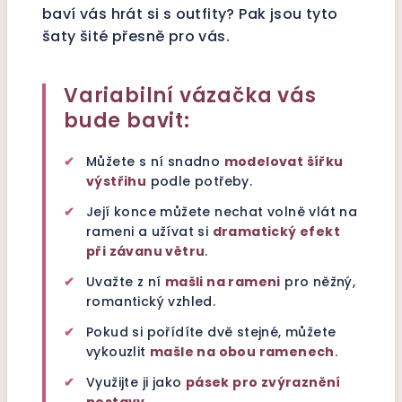
baví vás hrát si s outfity? Pak jsou tyto
šaty šité přesně pro vás.
Variabilní vázačka vás
bude bavit:
✔
Můžete s ní snadno
modelovat šířku
výstřihu
podle potřeby.
✔
Její konce můžete nechat volně vlát na
rameni a užívat si
dramatický efekt
při závanu větru
.
✔
Uvažte z ní
mašli na rameni
pro něžný,
romantický vzhled.
✔
Pokud si pořídíte dvě stejné, můžete
vykouzlit
mašle na obou ramenech
.
✔
Využijte ji jako
pásek pro zvýraznění