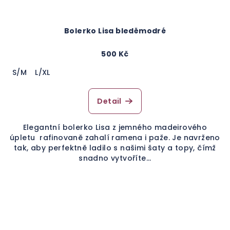
Bolerko Lisa bleděmodré
500 Kč
S/M
L/XL
Detail
Elegantní bolerko Lisa z jemného madeirového
úpletu rafinovaně zahalí ramena i paže. Je navrženo
tak, aby perfektně ladilo s našimi šaty a topy, čímž
snadno vytvoříte...