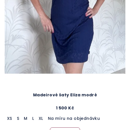
Madeirové šaty Eliza modré
1 500 Kč
XS
S
M
L
XL
Na míru na objednávku