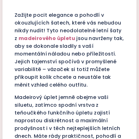
Zažijte pocit elegance a pohodlí v
okouzlujících šatech, které vás nebudou
nikdy nudit! Tyto neodolatelné letní šaty
z
madeirového úpletu
jsou navrženy tak,
aby se dokonale sladily s vaší
momentální náladou nebo příležitostí.
Jejich tajemství spočívá v promyšlené
variabilitě – vázaček si totiž můžete
přikoupit kolik chcete a neustále tak
měnit vzhled celého outfitu.
Madeirový úplet jemně obejme vaši
siluetu, zatímco spodní vrstva z
teňoučkého funkčního úpletu zajistí
naprostou diskrétnost a maximální
prodyšnost i v těch nejteplejších letních
dnech. Máte rády praktičnost, pohodlí a