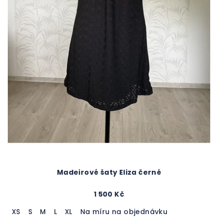
Madeirové šaty Eliza černé
1 500 Kč
XS
S
M
L
XL
Na míru na objednávku