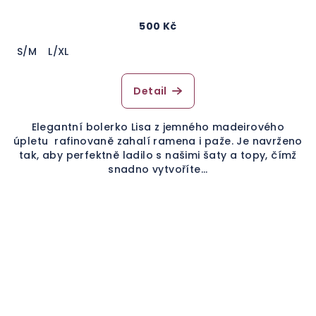
500 Kč
S/M
L/XL
Detail
Elegantní bolerko Lisa z jemného madeirového
úpletu rafinovaně zahalí ramena i paže. Je navrženo
tak, aby perfektně ladilo s našimi šaty a topy, čímž
snadno vytvoříte...