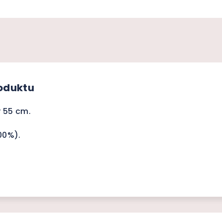
roduktu
y 55 cm.
00%).