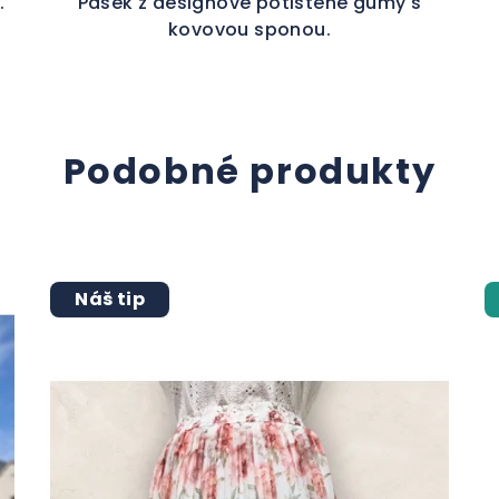
.
Pásek z designové potištěné gumy s
kovovou sponou.
Podobné produkty
Náš tip