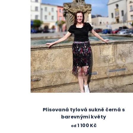
Plisovaná tylová sukně černá s
barevnými květy
1 100 Kč
od