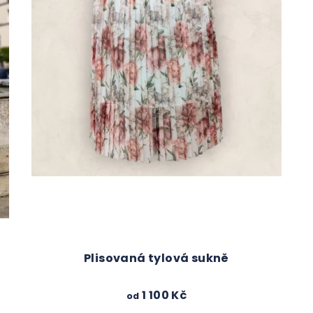
Plisovaná tylová sukně
1 100 Kč
od