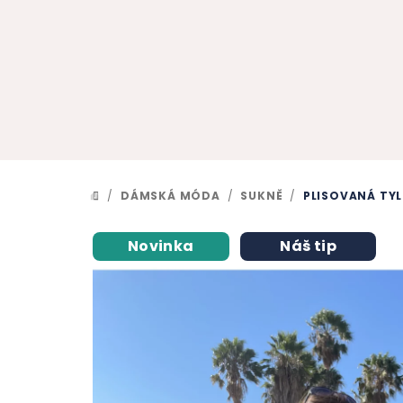
Přejít
na
obsah
/
DÁMSKÁ MÓDA
/
SUKNĚ
/
PLISOVANÁ TY
DOMŮ
Novinka
Náš tip