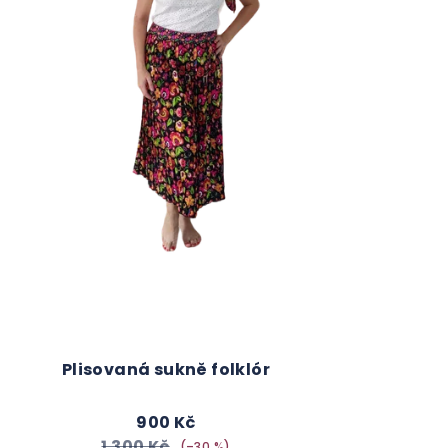
Plisovaná sukně folklór
900 Kč
1 300 Kč
(–30 %)