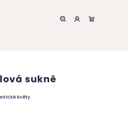
Hledat
Přihlášení
Nákupní
košík
ylová sukně
ntické květy.