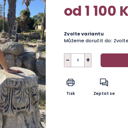
od
1 100 
Měrná
cena:
Zvolte variantu
Můžeme doručit do:
Zvolt
−
+
Tisk
Zeptat se