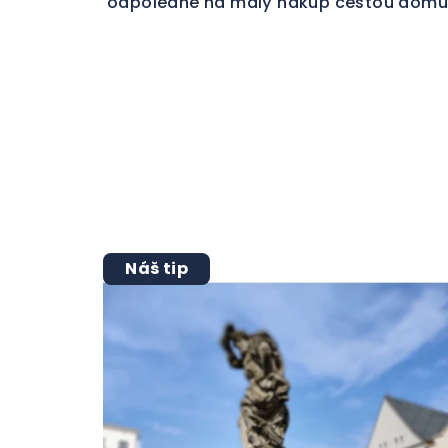
odpoledne na malý nákup cestou domů
Náš tip