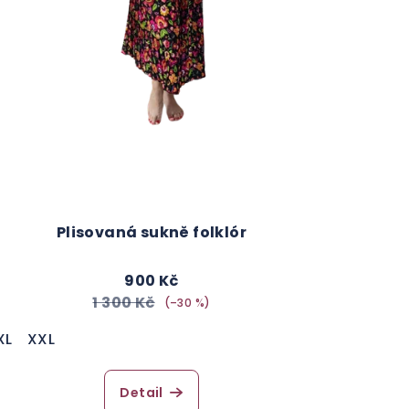
Plisovaná sukně folklór
900 Kč
1 300 Kč
(–30 %)
XL
XXL
Detail