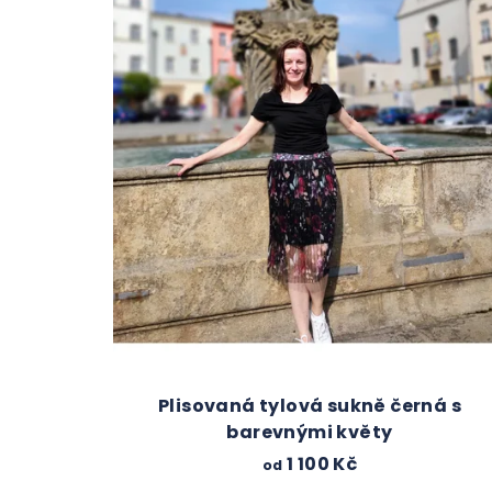
Plisovaná tylová sukně černá s
barevnými květy
1 100 Kč
od