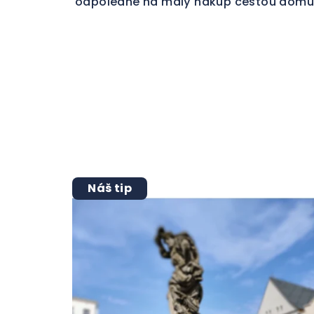
odpoledne na malý nákup cestou domů
Náš tip