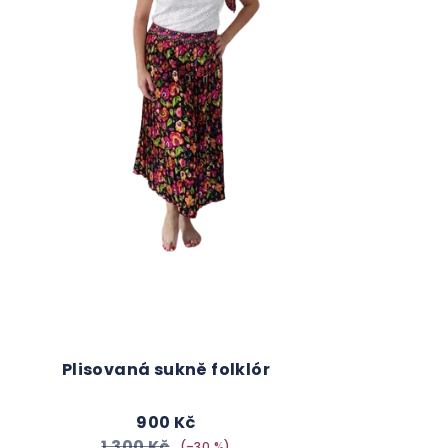
Plisovaná sukně folklór
900 Kč
1 300 Kč
(–30 %)