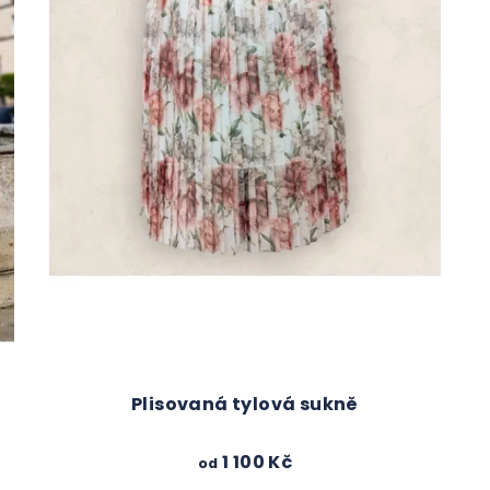
Plisovaná tylová sukně
1 100 Kč
od