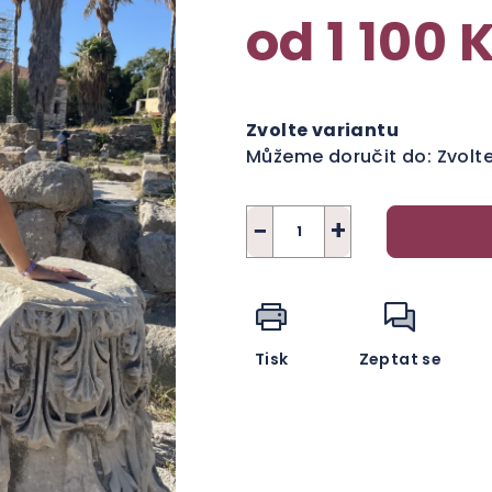
od
1 100 
Měrná
cena:
Zvolte variantu
Můžeme doručit do:
Zvolt
−
+
Tisk
Zeptat se