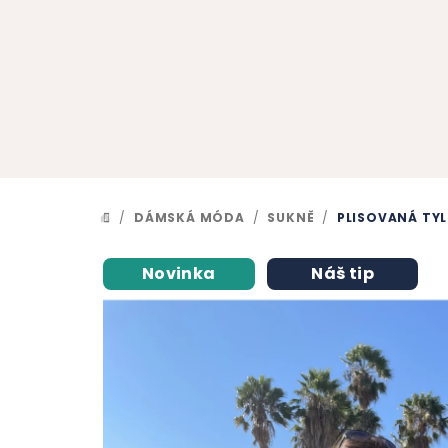
Přejít
na
obsah
/
DÁMSKÁ MÓDA
/
SUKNĚ
/
PLISOVANÁ TY
DOMŮ
Novinka
Náš tip