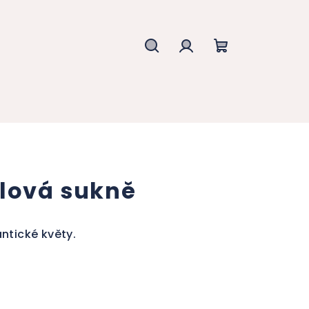
Hledat
Přihlášení
Nákupní
košík
ylová sukně
ntické květy.