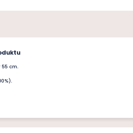
roduktu
y 55 cm.
00%).