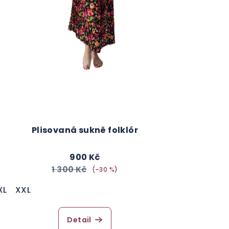
Plisovaná sukně folklór
900 Kč
1 300 Kč
(–30 %)
XL
XXL
Detail