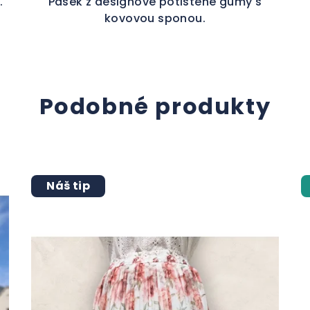
.
Pásek z designové potištěné gumy s
kovovou sponou.
Podobné produkty
Náš tip