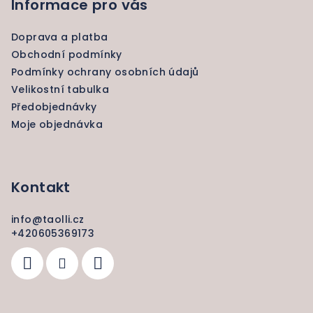
p
Informace pro vás
a
Doprava a platba
t
Obchodní podmínky
í
Podmínky ochrany osobních údajů
Velikostní tabulka
Předobjednávky
Moje objednávka
Kontakt
info
@
taolli.cz
+420605369173