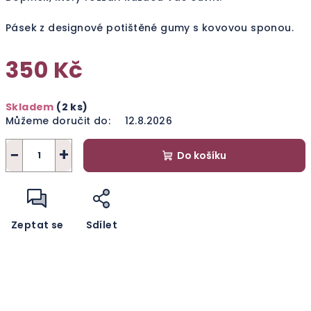
Pásek z designové potištěné gumy s kovovou sponou.
350 Kč
Měrná
Skladem
(2 ks)
cena:
Můžeme doručit do:
12.8.2026
−
+
Do košíku
Zeptat se
Sdílet