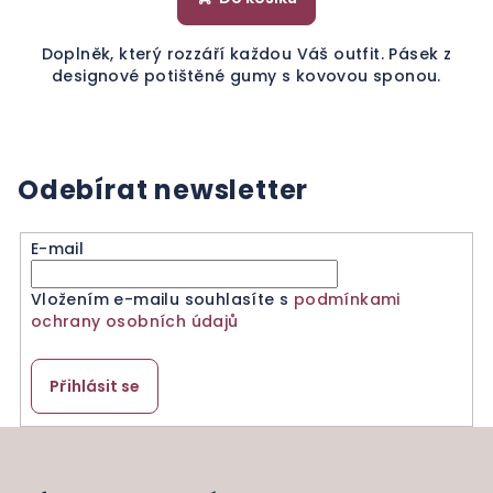
Doplněk, který rozzáří každou Váš outfit. Pásek z
designové potištěné gumy s kovovou sponou.
Odebírat newsletter
E-mail
Vložením e-mailu souhlasíte s
podmínkami
ochrany osobních údajů
Přihlásit se
Z
á