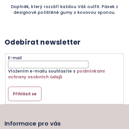
Doplněk, který rozzáří každou Váš outfit. Pásek z
designové potištěné gumy s kovovou sponou.
Odebírat newsletter
E-mail
Vložením e-mailu souhlasíte s
podmínkami
ochrany osobních údajů
Přihlásit se
Z
á
p
Informace pro vás