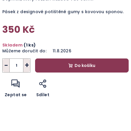
Pásek z designové potištěné gumy s kovovou sponou.
350 Kč
Měrná
Skladem
(1 ks)
cena:
Můžeme doručit do:
11.8.2026
−
+
Do košíku
Zeptat se
Sdílet