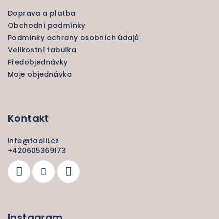
a
Doprava a platba
t
Obchodní podmínky
í
Podmínky ochrany osobních údajů
Velikostní tabulka
Předobjednávky
Moje objednávka
Kontakt
info
@
taolli.cz
+420605369173
Instagram