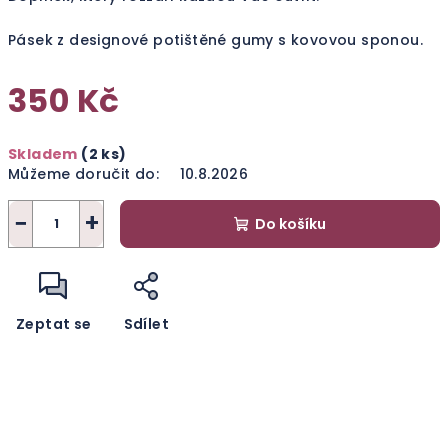
Pásek z designové potištěné gumy s kovovou sponou.
350 Kč
Měrná
Skladem
(2 ks)
cena:
Můžeme doručit do:
10.8.2026
−
+
Do košíku
Zeptat se
Sdílet