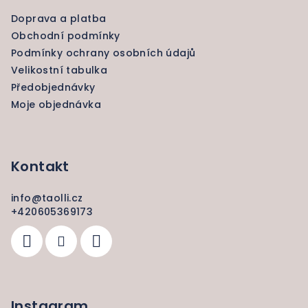
a
Doprava a platba
t
Obchodní podmínky
í
Podmínky ochrany osobních údajů
Velikostní tabulka
Předobjednávky
Moje objednávka
Kontakt
info
@
taolli.cz
+420605369173
Instagram