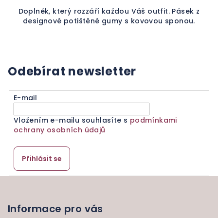
Doplněk, který rozzáří každou Váš outfit. Pásek z
designové potištěné gumy s kovovou sponou.
Odebírat newsletter
E-mail
Vložením e-mailu souhlasíte s
podmínkami
ochrany osobních údajů
Přihlásit se
Z
á
p
Informace pro vás