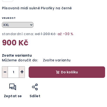
Plisovaná midi sukně Pivoňky na černé
VELIKOST
standardní cena:
od 1 200 Kč
až –30 %
900 Kč
Měrná
Zvolte variantu
cena:
Můžeme doručit do:
Zvolte variantu
−
+
Do košíku
Zeptat se
Sdílet