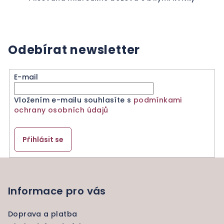
Odebírat newsletter
E-mail
Vložením e-mailu souhlasíte s
podmínkami
ochrany osobních údajů
Přihlásit se
Z
á
p
Informace pro vás
a
Doprava a platba
t