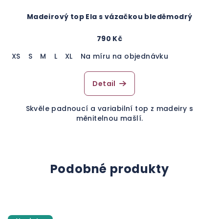
Madeirový top Ela s vázačkou bleděmodrý
790 Kč
XS
S
M
L
XL
Na míru na objednávku
Detail
Skvěle padnoucí a variabilní top z madeiry s
měnitelnou mašlí.
Podobné produkty