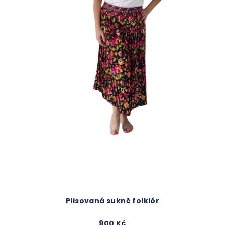
Plisovaná sukně folklór
900 Kč