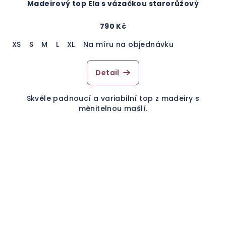
Madeirový top Ela s vázačkou starorůžový
790 Kč
XS
S
M
L
XL
Na míru na objednávku
Detail
Skvěle padnoucí a variabilní top z madeiry s
měnitelnou mašlí.