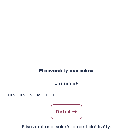
Plisovaná tylová sukně
1 100 Kč
od
XXS
XS
S
M
L
XL
Detail
Plisovaná midi sukně romantické květy.