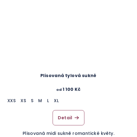
Plisovaná tylová sukně
1 100 Kč
od
XXS
XS
S
M
L
XL
Detail
Plisovaná midi sukně romantické květy.