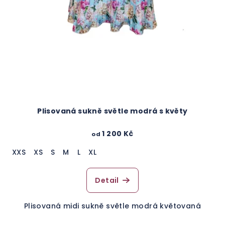
Plisovaná sukně světle modrá s květy
1 200 Kč
od
XXS
XS
S
M
L
XL
Detail
Plisovaná midi sukně světle modrá květovaná