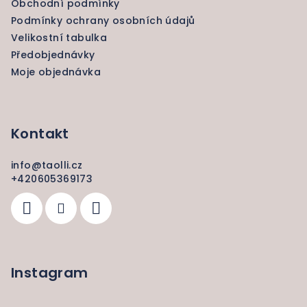
Obchodní podmínky
í
Podmínky ochrany osobních údajů
Velikostní tabulka
Předobjednávky
Moje objednávka
Kontakt
info
@
taolli.cz
+420605369173
Instagram