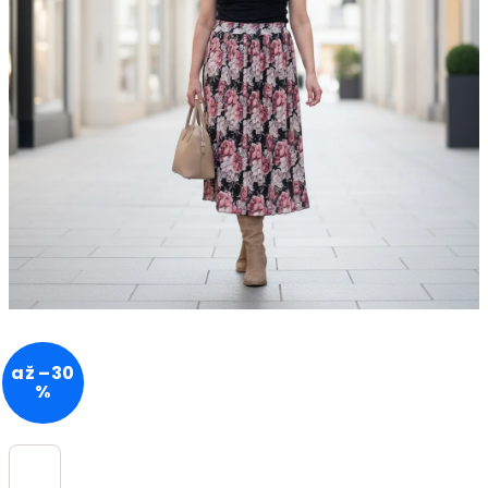
až –30
%