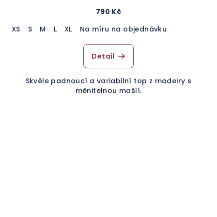
790 Kč
XS
S
M
L
XL
Na míru na objednávku
Detail
Skvěle padnoucí a variabilní top z madeiry s
měnitelnou mašlí.