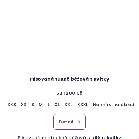
Plisovaná sukně béžová s kvítky
1 200 Kč
od
XXS
XS
S
M
L
XL
XXL
XXXL
Na míru na objedn
Detail
Plisovaná midi sukně béžová s bílými kvítky