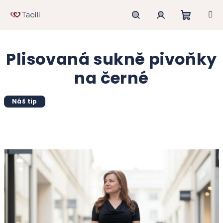
Přejít
na
obsah
Nákupn
Hledat
Přihlášení
Plisovaná sukně pivoňky
košík
na černé
Náš tip