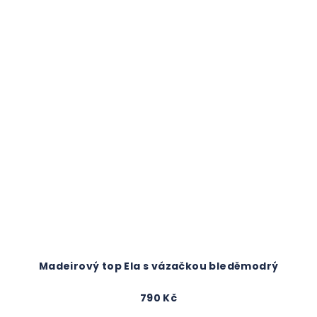
Madeirový top Ela s vázačkou bleděmodrý
790 Kč