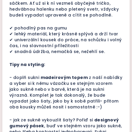
sáčkem. Ať už si k ní vezmeš obyčejné tričko,
hedvábnou halenku nebo pletený svetr, vždycky
budeš vypadat upraveně a cítit se pohodlně.
✔ pohodlný pas na gumu
✔ lehký materiál, který krásně splývá a drží tvar
✔ univerzální kousek do práce, na schůzku i volný
čas, i na slavnostní příležitosti
✔ snadná údržba, nemačká se, nežehlí se.
Tipy na styling:
- doplň sukni
madeirovým topem
z naší nabídky
a vyber si k němu vázačku se stejným vzorem
jako sukně nebo v barvě, která je na sukni
výrazná. Komplet je tak dokonalý, že bude
vypadat jako šaty, jako by k sobě patřili- přitom
oba kousky můžeš nosit i samostatně :-)
- jak ze sukně vykouzlit šaty? Pořiď si
designový
gumový pásek
, buď ve stejném vzoru jako sukně,
nebo třeba kontrastní jednobarevný. Sukni