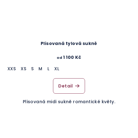
Plisovaná tylová sukně
1 100 Kč
od
XXS
XS
S
M
L
XL
Detail
Plisovaná midi sukně romantické květy.