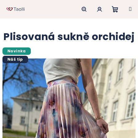
Přejít
na
obsah
Nákupn
Hledat
Přihlášení
Plisovaná sukně orchidej
košík
Novinka
Náš tip