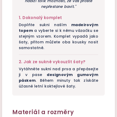
nabízí tolik možností, že vás prostě
nepřestane bavit."
1. Dokonalý komplet
Doplňte sukni naším
madeirovým
topem
a vyberte si k němu vázačku se
stejným vzorem. Komplet vypadá jako
šaty, přitom můžete oba kousky nosit
samostatně.
2. Jak ze sukně vykouzlit šaty?
Vytáhněte sukni nad prsa a přepásejte
ji v pase
designovým gumovým
páskem
. Během minuty tak získáte
úžasné letní koktejlové šaty.
Materiál a rozměry