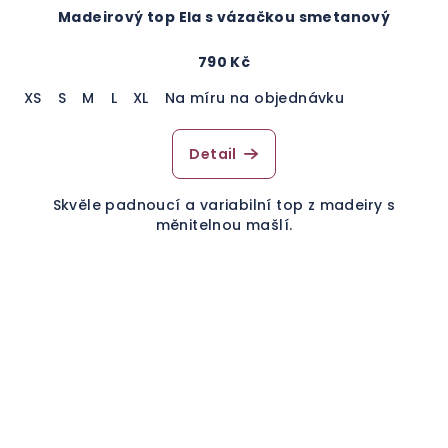
Madeirový top Ela s vázačkou smetanový
790 Kč
XS
S
M
L
XL
Na míru na objednávku
Detail
Skvěle padnoucí a variabilní top z madeiry s
měnitelnou mašlí.