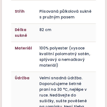
Střih
Plisovaná půlkolová sukně
s pružným pasem
Délka
82 cm
sukně
Materiál
100% polyester (vysoce
kvalitní polomatný satén,
splývavý a nemačkavý
materiál)
Údržba
Velmi snadná údržba.
Doporučujeme šetrné
praní na 30 °C, nejlépe v
ruce. Nedávejte do
sušičky, sušte pověšené
na ramínku. Není třeba