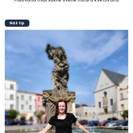
Plisovaná midi sukně světle modrá květovaná
Náš tip