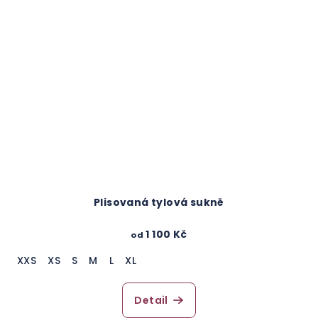
Plisovaná tylová sukně
1 100 Kč
od
XXS
XS
S
M
L
XL
Detail