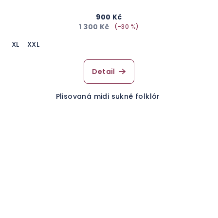
900 Kč
1 300 Kč
(–30 %)
XL
XXL
Detail
Plisovaná midi sukně folklór