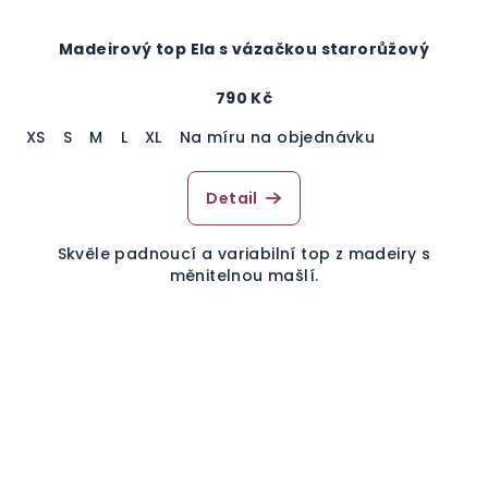
Madeirový top Ela s vázačkou starorůžový
790 Kč
XS
S
M
L
XL
Na míru na objednávku
Detail
Skvěle padnoucí a variabilní top z madeiry s
měnitelnou mašlí.