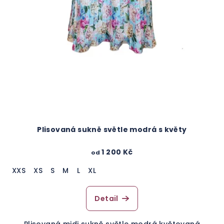
Plisovaná sukně světle modrá s květy
1 200 Kč
od
XXS
XS
S
M
L
XL
Detail