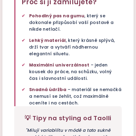
Proč si ji zamilujete?
✔
Pohodlný pas na gumu
, který se
dokonale přizpůsobí vaší postavě a
nikde netlačí.
✔
Lehký materiál
, který krásně splývá,
drží tvar a vytváří nádhernou
elegantní siluetu.
✔
Maximální univerzálnost
– jeden
kousek do práce, na schůzku, volný
čas i slavnostní události.
✔
Snadná údržba
– materiál se nemačká
a nemusí se žehlit, což maximálně
oceníte i na cestách.
💡 Tipy na styling od Taolli
"Miluji variabilitu v módě a tato sukně