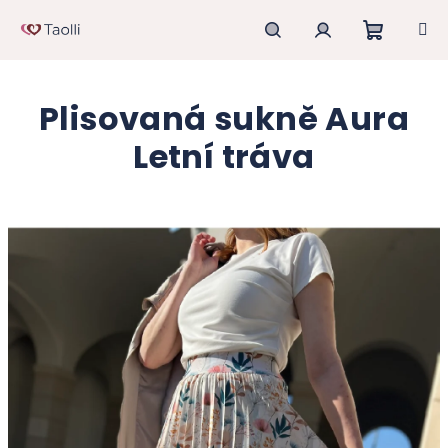
Přejít
na
obsah
Nákupn
Hledat
Přihlášení
Plisovaná sukně Aura
košík
Letní tráva