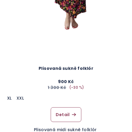
Plisovaná sukně folklór
900 Kč
1 300 Kč
(–30 %)
XL
XXL
Detail
Plisovaná midi sukně folklór