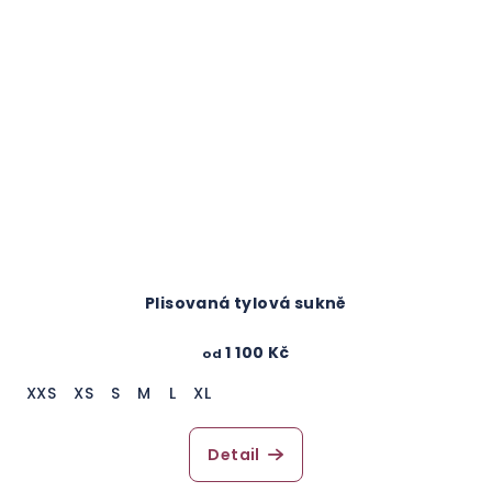
Plisovaná tylová sukně
1 100 Kč
od
XXS
XS
S
M
L
XL
Detail