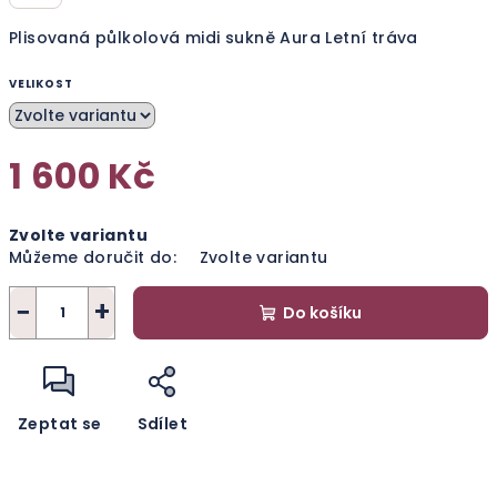
Plisovaná půlkolová midi sukně Aura Letní tráva
VELIKOST
1 600 Kč
Měrná
Zvolte variantu
cena:
Můžeme doručit do:
Zvolte variantu
−
+
Do košíku
Zeptat se
Sdílet