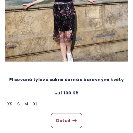
Plisovaná tylová sukně černá s barevnými květy
1 100 Kč
od
XS
S
M
XL
Detail