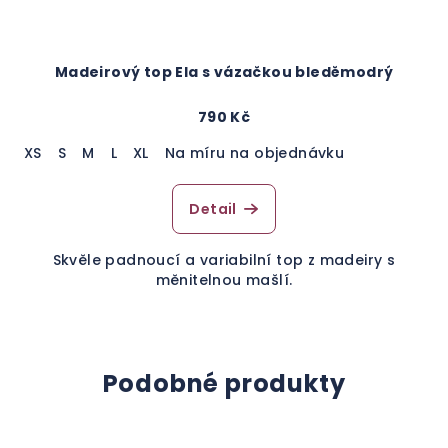
Madeirový top Ela s vázačkou bleděmodrý
790 Kč
XS
S
M
L
XL
Na míru na objednávku
Detail
Skvěle padnoucí a variabilní top z madeiry s
měnitelnou mašlí.
Podobné produkty