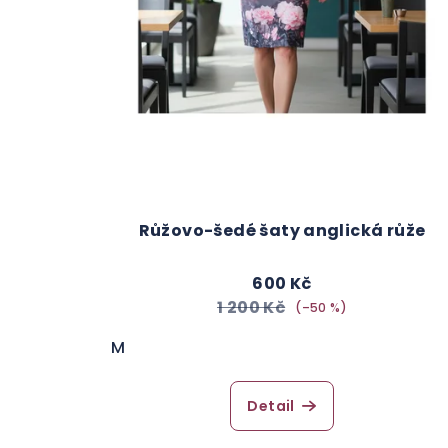
Růžovo-šedé šaty anglická růže
600 Kč
1 200 Kč
(–50 %)
M
Detail