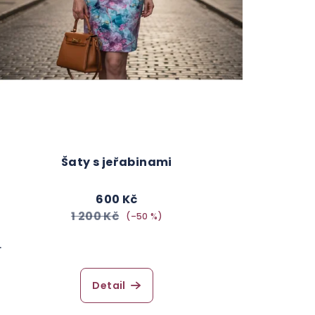
Šaty s jeřabinami
600 Kč
1 200 Kč
(–50 %)
L
Detail