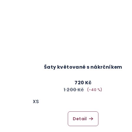
Šaty květované s nákrčníkem
720 Kč
1 200 Kč
(–40 %)
XS
Detail