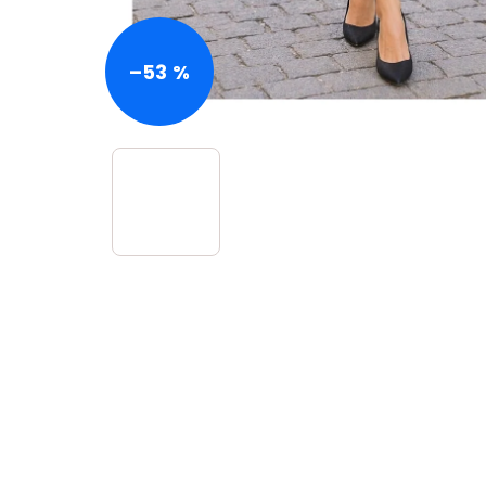
–53 %