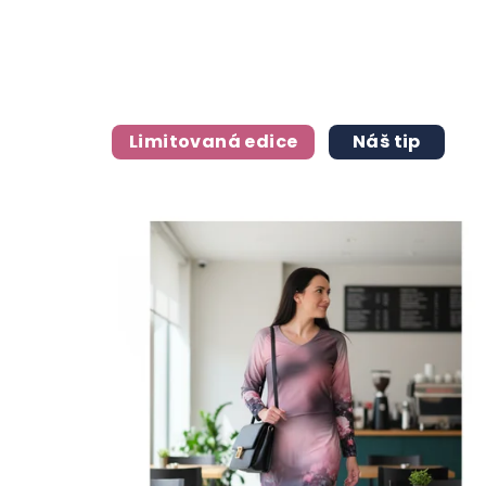
Limitovaná edice
Náš tip