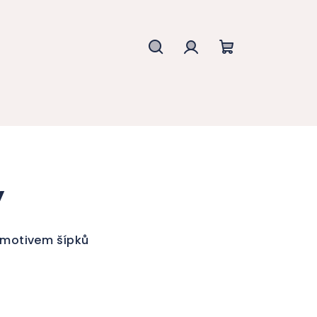
Hledat
Přihlášení
Nákupní
košík
y
s motivem šípků