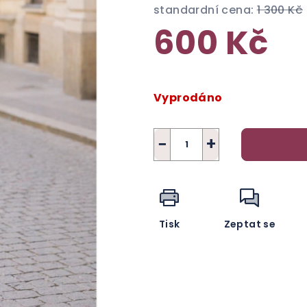
standardní cena:
1 300 Kč
600 Kč
Měrná
cena:
Vyprodáno
−
+
Tisk
Zeptat se