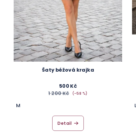
Šaty béžová krajka
500 Kč
1 200 Kč
(–58 %)
M
Detail