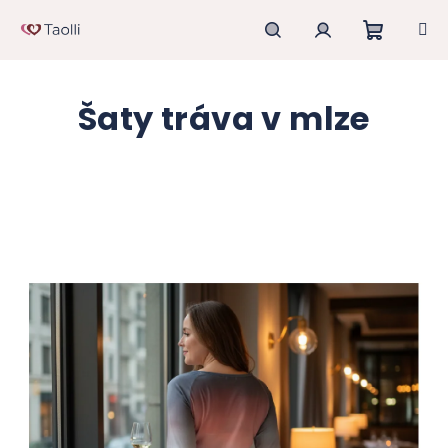
Přejít
na
obsah
Nákupn
Hledat
Přihlášení
Šaty tráva v mlze
košík