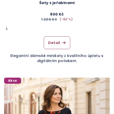
Šaty s jeřabinami
600 Kč
1 200 Kč
(–50 %)
L
Detail
Elegantní dámské minišaty z kvalitního úpletu s
digitálním potiskem.
Akce