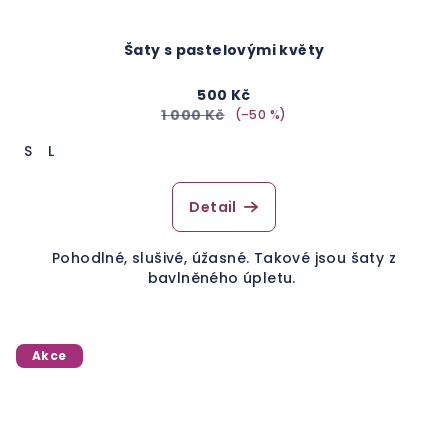
Šaty s pastelovými květy
500 Kč
1 000 Kč
(–50 %)
S
L
Detail
Pohodlné, slušivé, úžasné. Takové jsou šaty z
bavlněného úpletu.
Akce