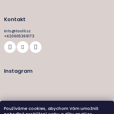
Kontakt
info
@
taolli.cz
+420605369173
Instagram
Používáme cookies, abychom Vám umožnili