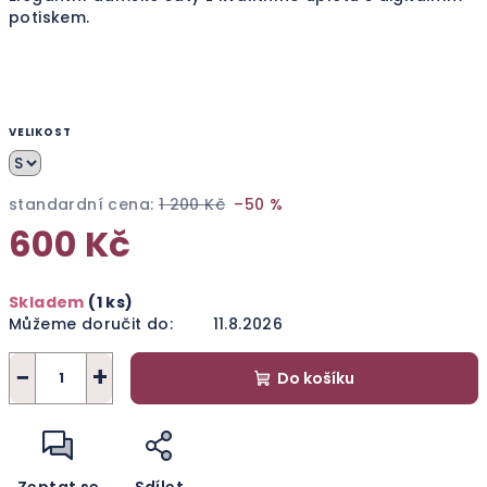
potiskem.
VELIKOST
standardní cena:
1 200 Kč
–50 %
600 Kč
Měrná
Skladem
(1 ks)
cena:
Můžeme doručit do:
11.8.2026
−
+
Do košíku