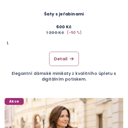
Šaty s jeřabinami
600 Kč
1 200 Kč
(–50 %)
L
Detail
Elegantní dámské minišaty z kvalitního úpletu s
digitálním potiskem.
Akce