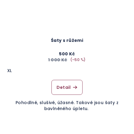
Šaty s růžemi
500 Kč
1 000 Kč
(–50 %)
XL
Detail
Pohodlné, slušivé, úžasné. Takové jsou šaty z
bavlněného úpletu.