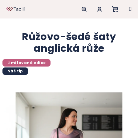
Přejít
na
obsah
Nákupn
Hledat
Přihlášení
Růžovo-šedé šaty
košík
anglická růže
Limitovaná edice
Náš tip