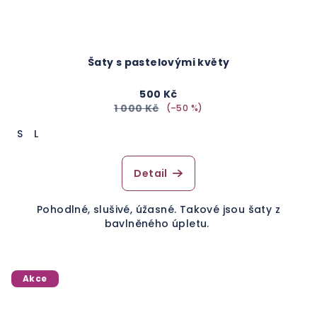
Šaty s pastelovými květy
500 Kč
1 000 Kč
(–50 %)
S
L
Detail
Pohodlné, slušivé, úžasné. Takové jsou šaty z
bavlněného úpletu.
Akce