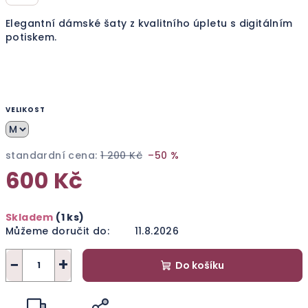
Elegantní dámské šaty z kvalitního úpletu s digitálním
potiskem.
VELIKOST
standardní cena:
1 200 Kč
–50 %
600 Kč
Měrná
Skladem
(1 ks)
cena:
Můžeme doručit do:
11.8.2026
−
+
Do košíku