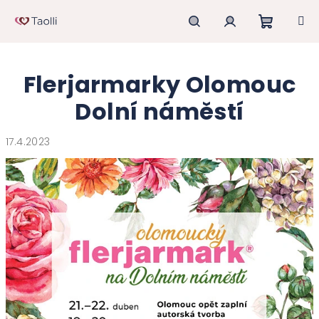
Přejít
na
obsah
Nákupn
Hledat
Přihlášení
Flerjarmarky Olomouc
košík
Dolní náměstí
17.4.2023