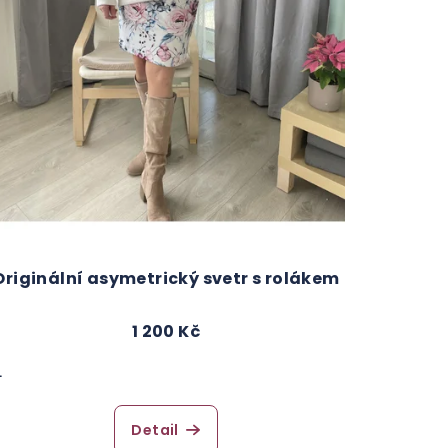
Originální asymetrický svetr s rolákem
1 200 Kč
L
Detail