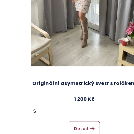
Originální asymetrický svetr s roláke
1 200 Kč
S
Detail