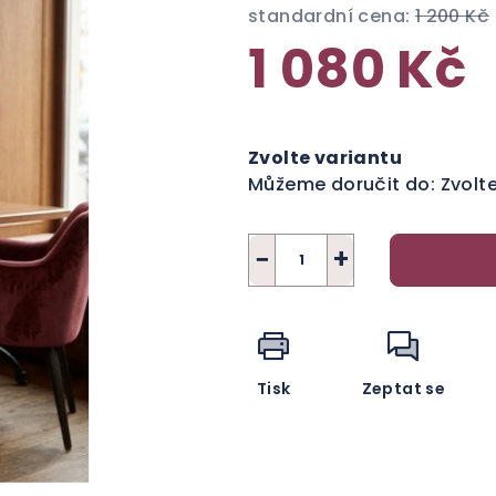
standardní cena:
1 200 Kč
1 080 Kč
Měrná
cena:
Zvolte variantu
Můžeme doručit do:
Zvolt
−
+
Tisk
Zeptat se