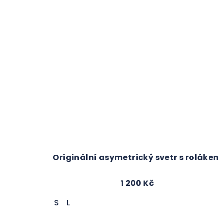
Originální asymetrický svetr s roláke
1 200 Kč
S
L