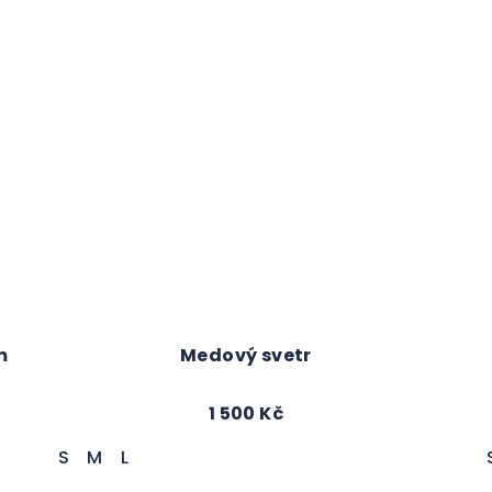
m
Medový svetr
1 500 Kč
S
M
L