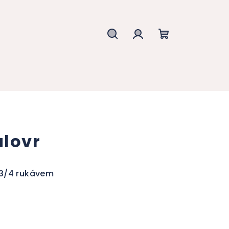
Hledat
Přihlášení
Nákupní
košík
ulovr
s 3/4 rukávem