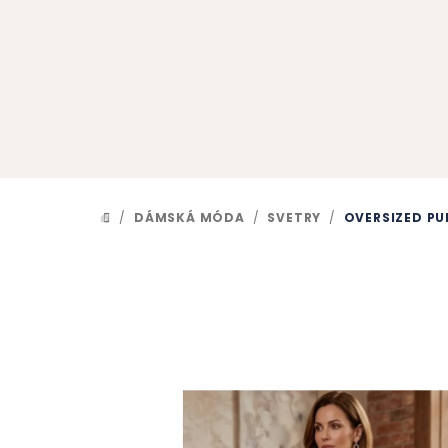
Přejít
na
obsah
/
DÁMSKÁ MÓDA
/
SVETRY
/
OVERSIZED PU
DOMŮ