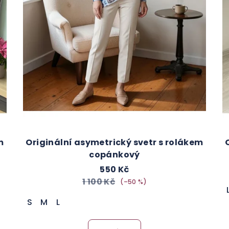
m
Originální asymetrický svetr s rolákem
copánkový
550 Kč
1 100 Kč
(–50 %)
S
M
L