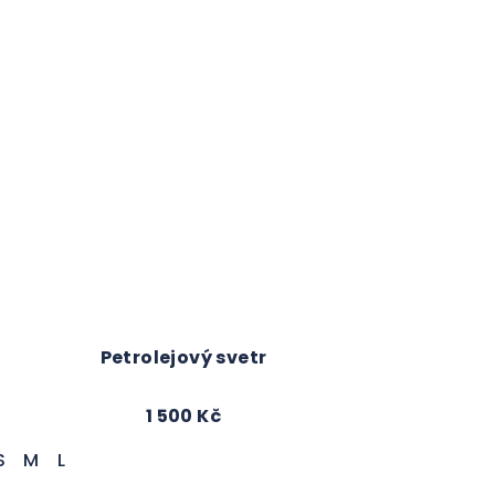
Petrolejový svetr
1 500 Kč
S
M
L