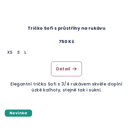
Tričko Sofi s průstřihy na rukávu
750 Kč
XS
S
L
Detail
Elegantní tričko Sofi s 3/4 rukávem skvěle doplní
úzké kalhoty, stejně tak i sukni.
Novinka