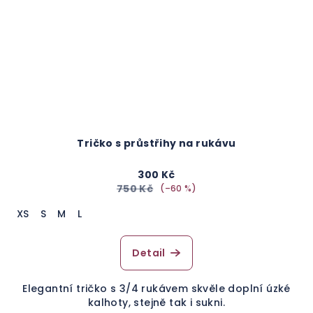
Tričko s průstřihy na rukávu
300 Kč
750 Kč
(–60 %)
XS
S
M
L
Detail
Elegantní tričko s 3/4 rukávem skvěle doplní úzké
kalhoty, stejně tak i sukni.