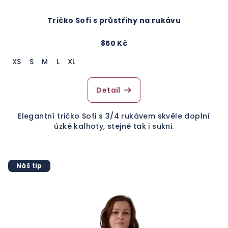
Tričko Sofi s průstřihy na rukávu
850 Kč
XS
S
M
L
XL
Detail
Elegantní tričko Sofi s 3/4 rukávem skvěle doplní
úzké kalhoty, stejně tak i sukni.
Náš tip