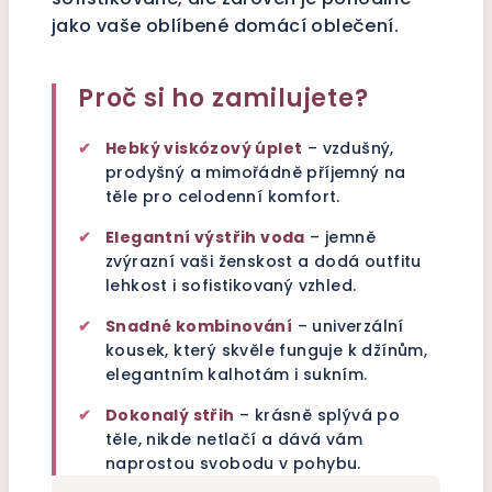
jako vaše oblíbené domácí oblečení.
Proč si ho zamilujete?
✔
Hebký viskózový úplet
– vzdušný,
prodyšný a mimořádně příjemný na
těle pro celodenní komfort.
✔
Elegantní výstřih voda
– jemně
zvýrazní vaši ženskost a dodá outfitu
lehkost i sofistikovaný vzhled.
✔
Snadné kombinování
– univerzální
kousek, který skvěle funguje k džínům,
elegantním kalhotám i sukním.
✔
Dokonalý střih
– krásně splývá po
těle, nikde netlačí a dává vám
naprostou svobodu v pohybu.