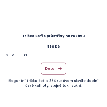
Tričko Sofi s průstřihy na rukávu
850 Kč
S
M
L
XL
Detail
Elegantní tričko Sofi s 3/4 rukávem skvěle doplní
úzké kalhoty, stejně tak i sukni.