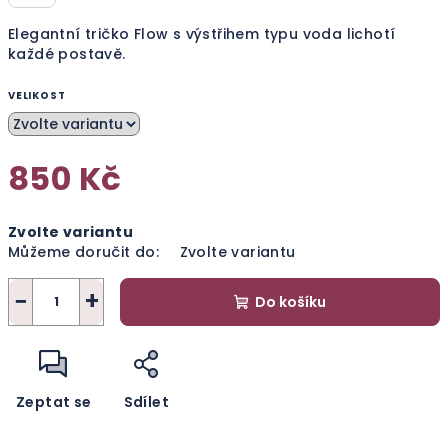
Elegantní tričko Flow s výstřihem typu voda lichotí
každé postavě.
VELIKOST
850 Kč
Měrná
Zvolte variantu
cena:
Můžeme doručit do:
Zvolte variantu
−
+
Do košíku
Zeptat se
Sdílet