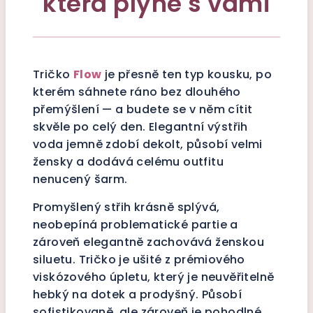
která plyne s vámi
Tričko
Flow
je přesně ten typ kousku, po
kterém sáhnete ráno bez dlouhého
přemýšlení — a budete se v něm cítit
skvěle po celý den. Elegantní výstřih
voda jemně zdobí dekolt, působí velmi
žensky a dodává celému outfitu
nenucený šarm.
Promyšlený střih krásně splývá,
neobepíná problematické partie a
zároveň elegantně zachovává ženskou
siluetu. Tričko je ušité z prémiového
viskózového úpletu, který je neuvěřitelně
hebký na dotek a prodyšný. Působí
sofistikovaně, ale zároveň je pohodlné