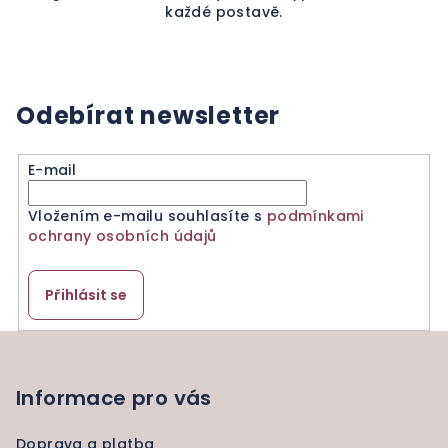
každé postavě.
Odebírat newsletter
E-mail
Vložením e-mailu souhlasíte s
podmínkami
ochrany osobních údajů
Přihlásit se
Z
á
p
Informace pro vás
a
Doprava a platba