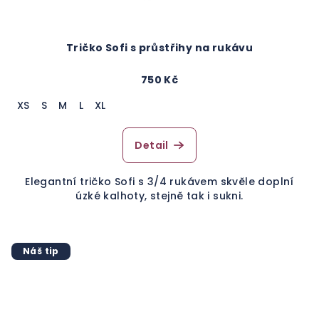
Tričko Sofi s průstřihy na rukávu
750 Kč
XS
S
M
L
XL
Detail
Elegantní tričko Sofi s 3/4 rukávem skvěle doplní
úzké kalhoty, stejně tak i sukni.
Náš tip