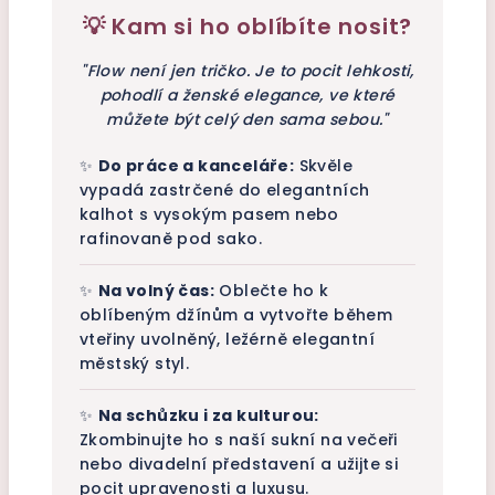
💡 Kam si ho oblíbíte nosit?
"Flow není jen tričko. Je to pocit lehkosti,
pohodlí a ženské elegance, ve které
můžete být celý den sama sebou."
✨
Do práce a kanceláře:
Skvěle
vypadá zastrčené do elegantních
kalhot s vysokým pasem nebo
rafinovaně pod sako.
✨
Na volný čas:
Oblečte ho k
oblíbeným džínům a vytvořte během
vteřiny uvolněný, ležérně elegantní
městský styl.
✨
Na schůzku i za kulturou:
Zkombinujte ho s naší sukní na večeři
nebo divadelní představení a užijte si
pocit upravenosti a luxusu.