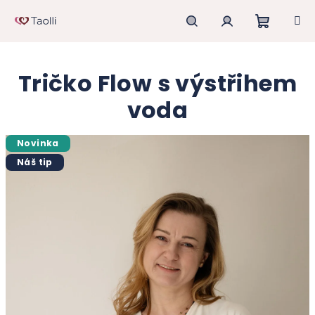
Přejít
na
obsah
Nákupn
Hledat
Přihlášení
Tričko Flow s výstřihem
košík
voda
Novinka
Náš tip