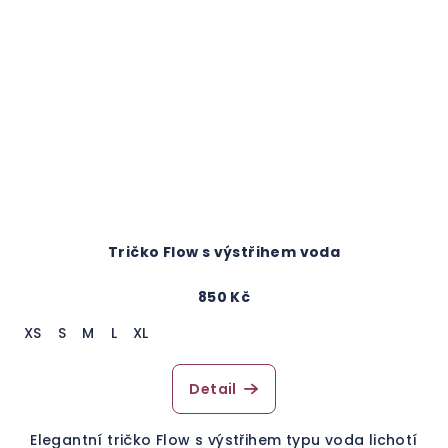
Tričko Flow s výstřihem voda
850 Kč
XS
S
M
L
XL
Detail
Elegantní tričko Flow s výstřihem typu voda lichotí