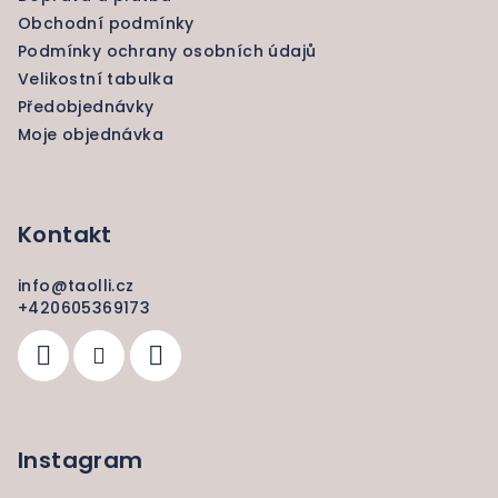
t
Obchodní podmínky
í
Podmínky ochrany osobních údajů
Velikostní tabulka
Předobjednávky
Moje objednávka
Kontakt
info
@
taolli.cz
+420605369173
Instagram