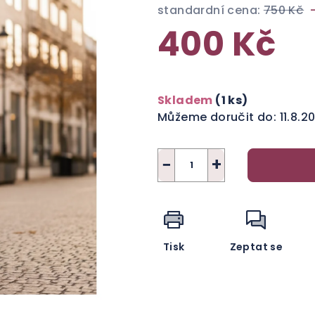
standardní cena:
750 Kč
400 Kč
Měrná
cena:
Skladem
(1 ks)
Můžeme doručit do:
11.8.2
−
+
Tisk
Zeptat se