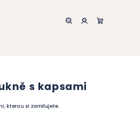
Hledat
Přihlášení
Nákupní
košík
ukně s kapsami
, kterou si zamilujete.