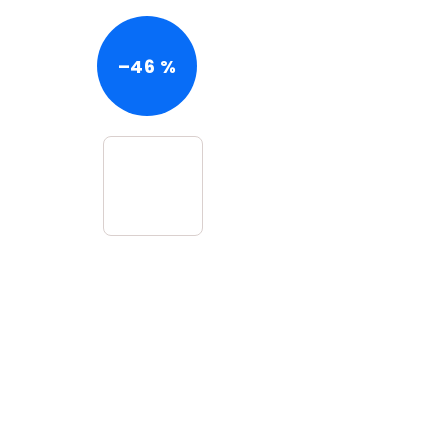
–46 %