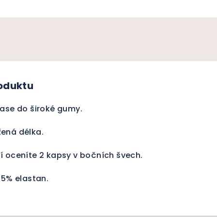
roduktu
pase do široké gumy.
ená délka.
í oceníte 2 kapsy v bočních švech.
 5% elastan.