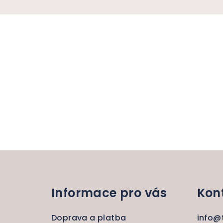
Z
á
Informace pro vás
Kon
p
a
Doprava a platba
info
@