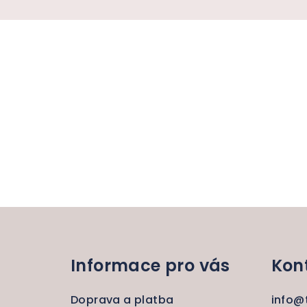
Z
á
Informace pro vás
Kon
p
a
Doprava a platba
info
@