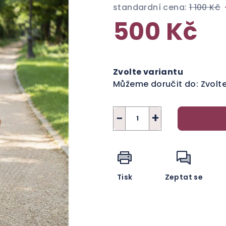
standardní cena:
1 100 Kč
500 Kč
Měrná
cena:
Zvolte variantu
Můžeme doručit do:
Zvolt
−
+
Tisk
Zeptat se