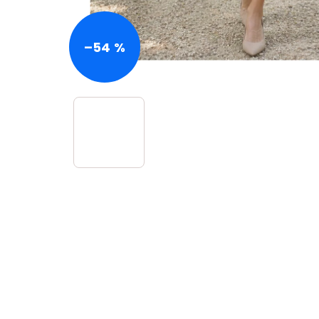
–54 %