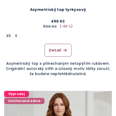
Asymetrický top tyrkysový
450 Kč
900 Kč
(–50 %)
XS
S
Detail
Asymetrický top s přinechaným netopýřím rukávem.
Originální autorský střih a úžasný motiv látky zaručí,
že budete nepřehlédnutelná.
Výprodej
Limitovaná edice