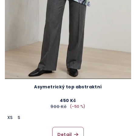
Asymetrický top abstraktní
450 Kč
900 Kč
(–50 %)
XS
S
Detail