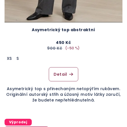
Asymetrický top abstraktní
450 Kč
900 Kč
(–50 %)
XS
S
Detail
Asymetrický top s přinechaným netopýřím rukávem.
Originální autorský střih a úžasný motiv látky zaručí,
že budete nepřehlédnutelná.
Výprodej