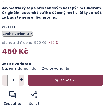
Asymetrický top s přinechaným netopýřím rukávem.
Originální autorský střih a úžasný motiv látky zaručí,
že budete nepřehlédnutelná.
VELIKOST
standardní cena:
900 Kč
–50 %
450 Kč
Měrná
Zvolte variantu
cena:
Můžeme doručit do:
Zvolte variantu
−
+
Do košíku
Zeptat se
Sdílet