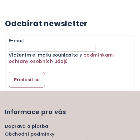
Odebírat newsletter
E-mail
Vložením e-mailu souhlasíte s
podmínkami
ochrany osobních údajů
Přihlásit se
Z
á
p
Informace pro vás
a
Doprava a platba
t
Obchodní podmínky
í