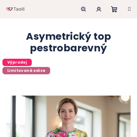
Přejít
na
obsah
Nákupn
Hledat
Přihlášení
Asymetrický top
košík
pestrobarevný
Výprodej
Limitovaná edice