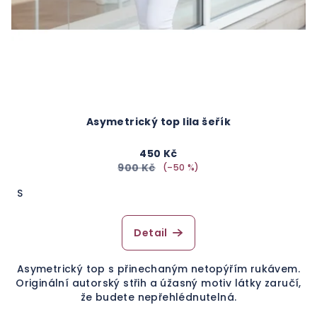
Asymetrický top lila šeřík
450 Kč
900 Kč
(–50 %)
S
Detail
Asymetrický top s přinechaným netopýřím rukávem.
Originální autorský střih a úžasný motiv látky zaručí,
že budete nepřehlédnutelná.